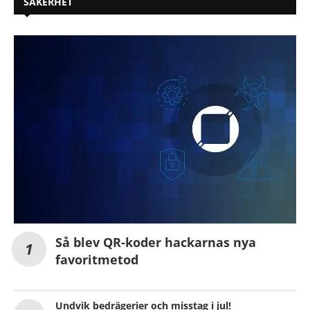
SÄKERHET
Så blev QR-koder hackarnas nya
favoritmetod
Undvik bedrägerier och misstag i jul!