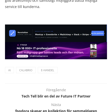
god arbetsmiljö och samtidigt möjliggöra bästa möjliga
service till kunderna.
AI
CALABRIO
E-HANDEL
Föregående
Tech Tell blir en del av Future IT Partner
Nästa
foodora skapar en kollektion för semmeldagen