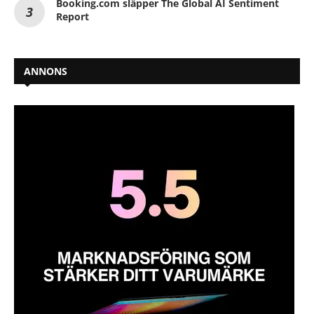
Booking.com släpper The Global AI Sentiment
Report
ANNONS