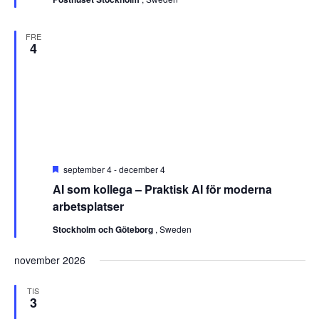
FRE
4
Utvalt
september 4
-
december 4
AI som kollega – Praktisk AI för moderna
arbetsplatser
Stockholm och Göteborg
, Sweden
november 2026
TIS
3