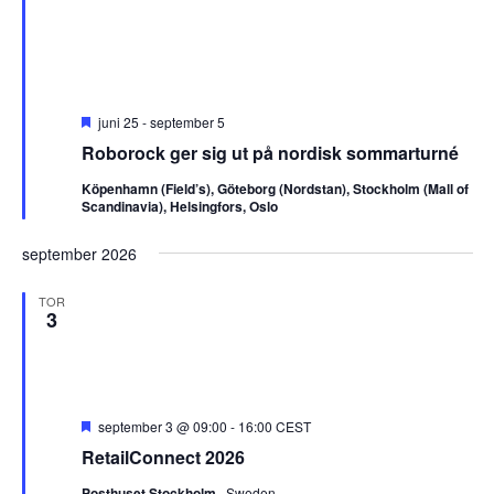
Utvalt
juni 25
-
september 5
Roborock ger sig ut på nordisk sommarturné
Köpenhamn (Field’s), Göteborg (Nordstan), Stockholm (Mall of
Scandinavia), Helsingfors, Oslo
september 2026
TOR
3
Utvalt
september 3 @ 09:00
-
16:00
CEST
RetailConnect 2026
Posthuset Stockholm
, Sweden