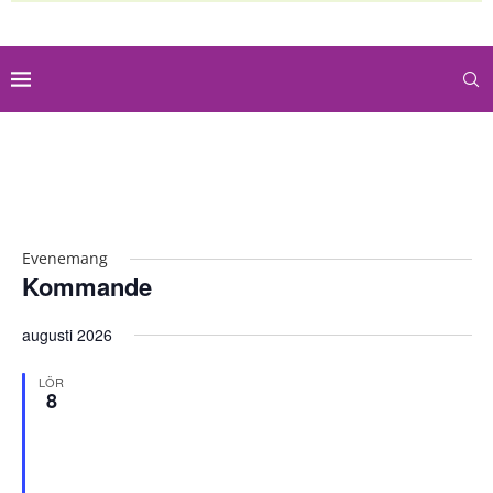
Evenemang
Kommande
Välj
augusti 2026
datum.
LÖR
8