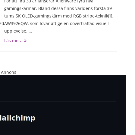
För att fira 30 år lanserar Alienware fyra nya
gamingskärmar. Bland dessa finns världens första 39-
tums 5K OLED-gamingskärm med RGB stripe-teknik[i],
ed
AW3926QW, som lovar att ge en oöverträffad visuell
upplevelse. …
Läs mera
Annons