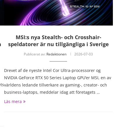
a
MSI:s nya Stealth- och Crosshair-
n
speldatorer är nu tillgängliga i Sverige
Publicerat av:
Redaktionen
2026-07-03
Drevet af de nyeste Intel Cor Ultra-processorer og
NVIDIA GeForce RTX 50 Series Laptop GPU’er MSI, en av
ts
världens ledande tillverkare av gaming-, creator- och
business-laptops, meddelar idag att företagets …
Läs mera