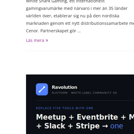
White Shark Gaming, ett internationellt
gamingvarumärke med närvaro i mer än 35 länder
världen över, etablerar sig nu på den nordiska
marknaden genom ett nytt distributionssamarbete m
Cenor. Partnerskapet gör …
Läs mera