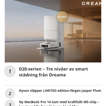
D20-serien – Tre nivåer av smart
städning från Dreame
Dyson släpper LIMITED edition-färgen Jasper Plum
Ny MacBook Pro 14 tum med kraftfullt M5-chip –