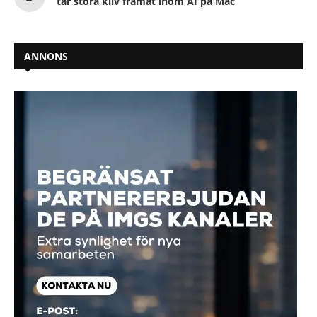
tar stora kliv framåt inom AI på Mac
ANNONS