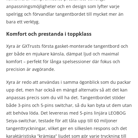
anpassningsmöjligheter och en design som lyfter varje
spelrigg och förvandlar tangentbordet till mycket mer än
bara ett verktyg.
Komfort och prestanda i toppklass
Xyra är GXTrusts första gasket-monterade tangentbord och
ger både en mjukare känsla, dämpat ljud och maximal
komfort – perfekt för långa spelsessioner där fokus och
precision är avgörande.
Xyra är redo att användas i samma ögonblick som du packar
upp det, men har också en mängd alternativ så att det kan
anpassas precis som du vill ha det. Tangentbordet stöder
både 3-pins och 5-pins switchar, så du kan byta ut dem utan
att behöva löda. Det levereras med 5-pins linjära LEOBOG
Seiya-switchar, testade för att tåla upp till 60 miljoner
tangenttryckningar, vilket ger en silkeslen respons och det
karaktäristiska ”krämiga” ljudet som gör varje tryckning till