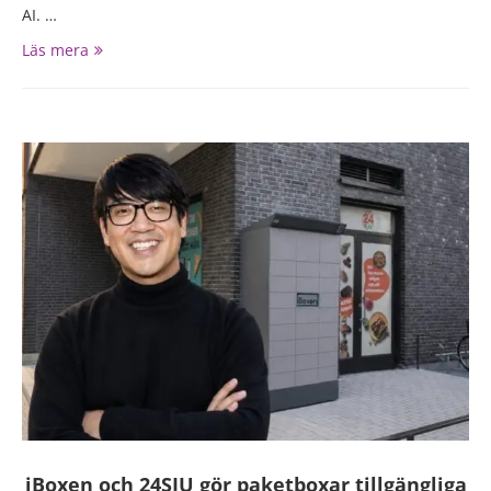
AI. …
Läs mera
iBoxen och 24SJU gör paketboxar tillgängliga