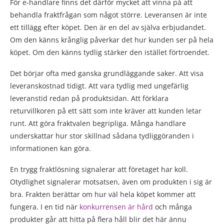
För e-handlare finns det därför mycket att vinna på att
behandla fraktfrågan som något större. Leveransen är inte
ett tillägg efter köpet. Den är en del av själva erbjudandet.
Om den känns krånglig påverkar det hur kunden ser på hela
köpet. Om den känns tydlig stärker den istället förtroendet.
Det börjar ofta med ganska grundläggande saker. Att visa
leveranskostnad tidigt. Att vara tydlig med ungefärlig
leveranstid redan på produktsidan. Att förklara
returvillkoren på ett sätt som inte kräver att kunden letar
runt. Att göra fraktvalen begripliga. Många handlare
underskattar hur stor skillnad sådana tydliggöranden i
informationen kan göra.
En trygg fraktlösning signalerar att företaget har koll.
Otydlighet signalerar motsatsen, även om produkten i sig är
bra. Frakten berättar om hur väl hela köpet kommer att
fungera. I en tid när
konkurrensen är hård
och många
produkter går att hitta på flera håll blir det här ännu