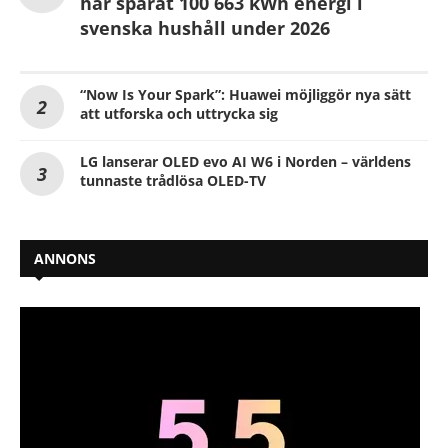
har sparat 100 663 kWh energi i
svenska hushåll under 2026
“Now Is Your Spark”: Huawei möjliggör nya sätt
att utforska och uttrycka sig
LG lanserar OLED evo AI W6 i Norden – världens
tunnaste trådlösa OLED-TV
ANNONS