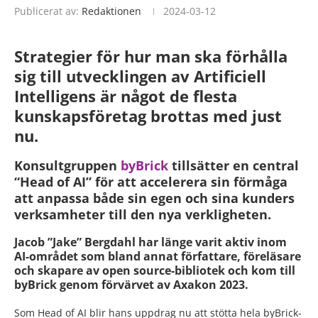
Publicerat av:
Redaktionen
2024-03-12
Strategier för hur man ska förhålla
sig till utvecklingen av Artificiell
Intelligens är något de flesta
kunskapsföretag brottas med just
nu.
Konsultgruppen
byBrick
tillsätter en central
“Head of AI” för att accelerera sin förmåga
att anpassa både sin egen och sina kunders
verksamheter till den nya verkligheten.
Jacob ”Jake” Bergdahl har länge varit aktiv inom
AI-området som bland annat författare, föreläsare
och skapare av open source-bibliotek och kom till
byBrick genom förvärvet av Axakon 2023.
Som Head of AI blir hans uppdrag nu att stötta hela byBrick-