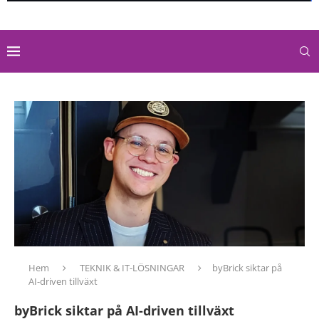
Hem
TEKNIK & IT-LÖSNINGAR
byBrick siktar på
AI-driven tillväxt
byBrick siktar på AI-driven tillväxt