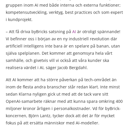
gruppen inom AI med både interna och externa funktioner;
kompetensutveckling, verktyg, best practices och som expert
i kundprojekt.
– Att få driva byBricks satsning på
AI
är otroligt spännande!
Vi befinner oss i början av en ny industriell revolution där
artificiell intelligens inte bara är en spelare på banan, utan
själva spelplanen. Det kommer att genomsyra hela vårt
samhälle, och givetvis vill vi också att våra kunder ska
realisera värdet i AI, säger Jacob Bergdahl.
Att AI kommer att ha större påverkan på tech-området än
inom de flesta andra branscher står redan klart. Inte minst
sedan Klarna nyligen gick ut med att de tack vare sitt
OpenAI-samarbete räknar med att kunna spara omkring 400
miljoner kronor årligen i personalkostnader. Vd för byBrick-
koncernen, Björn Lantz, tycker dock att det är för mycket
fokus på att ersätta människor med AI-modeller.