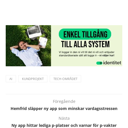
AI
KUNDPROJEKT
TECH-OMRÅDET
Föregående
Hemfrid släpper ny app som minskar vardagsstressen
Nästa
Ny app hittar lediga p-platser och varnar för p-vakter