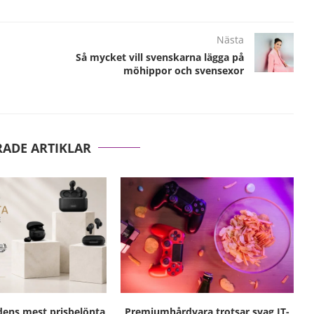
Nästa
Så mycket vill svenskarna lägga på
möhippor och svensexor
RADE ARTIKLAR
ens mest prisbelönta
Premiumhårdvara trotsar svag IT-