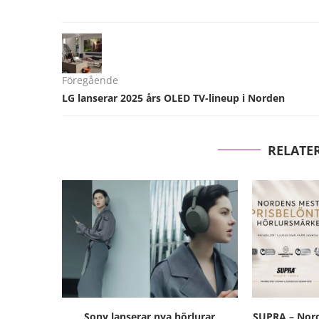
Föregående
LG lanserar 2025 års OLED TV-lineup i Norden
RELATE
Sony lanserar nya hörlurar
SUPRA – Nord