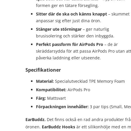
formen ger en tätare försegling.
Sitter där de ska och känns knappt
–
skummet
anpassar sig efter just dina öron.
Stänger ute störningar
– ger naturlig
brusisolering och stärker den inbyggda.
Perfekt passform för AirPods Pro
– de är
skräddarsydda för att passa AirPods Pro utan at
påverka laddning eller utseende.
Specifikationer
Material:
Specialutvecklad TPE Memory Foam
Kompatibilitet:
AirPods Pro
Färg:
Mattsvart
Förpackningen innehåller:
3 par tips (Small, Me
EarBuddz.
Det finns också en rad andra produkter frå
öronen.
EarBuddz Hooks
är ett silikonhölje med en mj