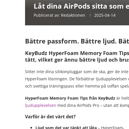
Låt dina AirPods sitta som 
Publicerat av:
Redaktionen
2025-04-14
Bättre passform. Bättre ljud. Bä
KeyBudz HyperFoam Memory Foam Tips hå
tätt, vilket ger ännu bättre ljud och br
Sitter inte dina silikonpluggar som de ska, ger de inte
HyperFoam lösningen. De förbättrar ljudupplevelsen o
och svettiga träningspass eller hemma på soffan spelar
HyperFoam Memory Foam Tips från KeyBudz
är helt
ljudupplevelsen
med dina AirPods Pro – utan att komp
Varför är det värt det?
Ljud som det var tänkt att låta
– HyperFoam-