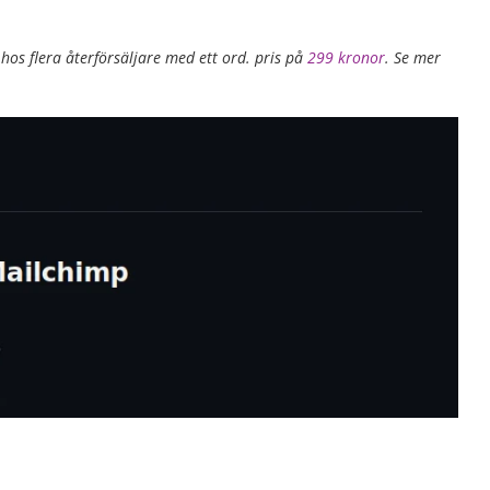
os flera återförsäljare med ett ord. pris på
299 kronor
. Se mer