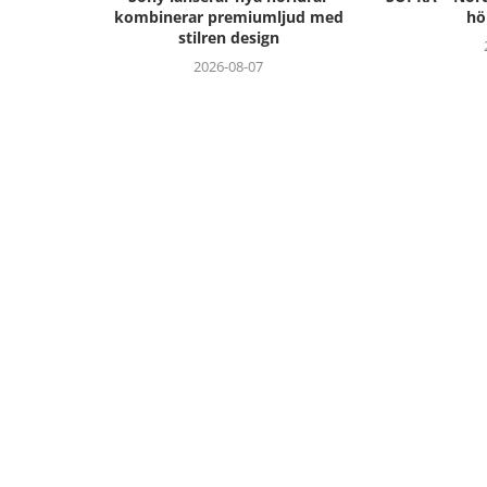
kombinerar premiumljud med
hö
stilren design
2026-08-07