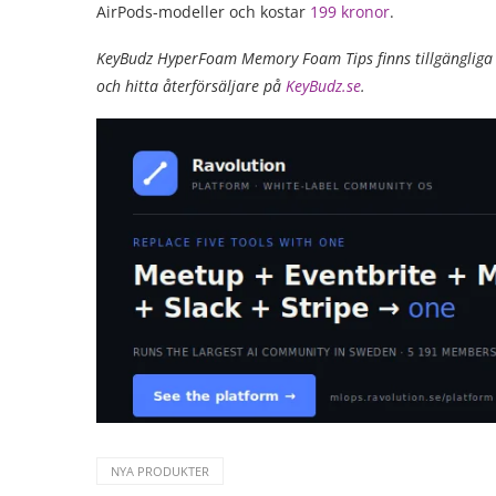
AirPods-modeller och kostar
199 kronor
.
KeyBudz HyperFoam Memory Foam Tips finns tillgängliga h
och hitta återförsäljare på
KeyBudz.se
.
NYA PRODUKTER