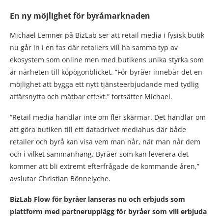
En ny möjlighet för byråmarknaden
Michael Lemner på BizLab ser att retail media i fysisk butik
nu går in i en fas där retailers vill ha samma typ av
ekosystem som online men med butikens unika styrka som
är närheten till köpögonblicket. ”För byråer innebär det en
möjlighet att bygga ett nytt tjänsteerbjudande med tydlig
affärsnytta och mätbar effekt.” fortsätter Michael.
“Retail media handlar inte om fler skärmar. Det handlar om
att göra butiken till ett datadrivet mediahus där både
retailer och byrå kan visa vem man når, när man når dem
och i vilket sammanhang. Byråer som kan leverera det
kommer att bli extremt efterfrågade de kommande åren,”
avslutar Christian Bönnelyche.
BizLab Flow för byråer lanseras nu och erbjuds som
plattform med partnerupplägg för byråer som vill erbjuda