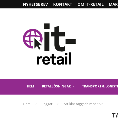
NYHETSBREV
KONTAKT
OM IT-RETAIL
MAR
HEM
BETALLÖSNINGAR
TRANSPORT & LOGIST
Hem
Taggar
Artiklar taggade med "AI"
T