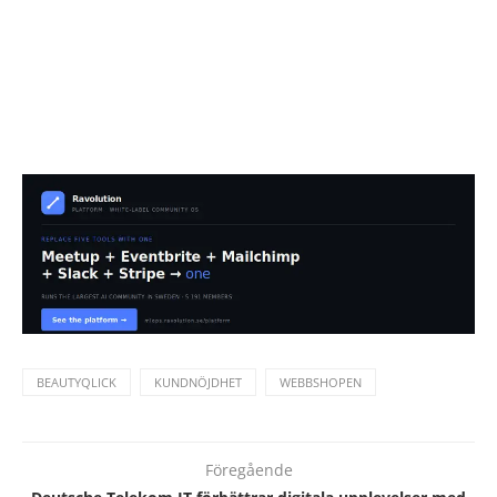
BEAUTYQLICK
KUNDNÖJDHET
WEBBSHOPEN
Föregående