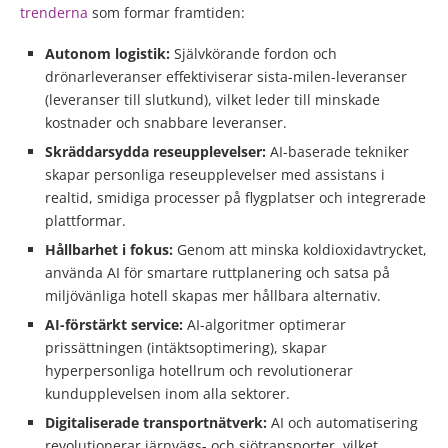
trenderna
som formar framtiden:
Autonom logistik:
Självkörande fordon och
drönarleveranser effektiviserar sista-milen-leveranser
(leveranser till slutkund), vilket leder till minskade
kostnader och snabbare leveranser.
Skräddarsydda reseupplevelser:
AI-baserade tekniker
skapar personliga reseupplevelser med assistans i
realtid, smidiga processer på flygplatser och integrerade
plattformar.
Hållbarhet i fokus:
Genom att minska koldioxidavtrycket,
använda AI för smartare ruttplanering och satsa på
miljövänliga hotell skapas mer hållbara alternativ.
AI-förstärkt service:
AI-algoritmer optimerar
prissättningen (intäktsoptimering), skapar
hyperpersonliga hotellrum och revolutionerar
kundupplevelsen inom alla sektorer.
Digitaliserade transportnätverk:
AI och automatisering
revolutionerar järnvägs- och sjötransporter, vilket