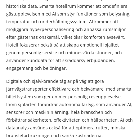
historiska data. Smarta hotellrum kommer att omdefiniera
gästupplevelsen med AI som styr funktioner som belysning,
temperatur och underhållningssystem. AI kommer att
möjliggöra hyperpersonalisering och anpassa rumsmiljön
efter gästernas önskemål, vilket ökar komforten avsevärt.
Hotell fokuserar också på att skapa emotionell lojalitet
genom personlig service och minnesvärda stunder, och
använder kunddata för att skräddarsy erbjudanden,
engagemang och belöningar.
Digitala och självkörande tåg är på väg att göra
järnvägstransporter effektivare och bekvämare, med smarta
biljettsystem som ger en mer personlig reseupplevelse.
Inom sjöfarten förändrar autonoma fartyg, som använder AI,
sensorer och maskininlärning, hela branschen och
förbättrar säkerheten, effektiviteten och hållbarheten. AI och
dataanalys används också för att optimera rutter, minska
bränsleförbrukningen och sänka kostnaderna.