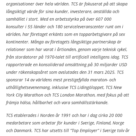
organisationer över hela världen. TCS är fokuserat på att skapa
långsiktigt värde för sina kunder, investerare, anställda och
samhället i stort. Med en arbetsstyrka på över 607 000
konsulter i 55 länder och 180 serviceleveranscenter runt om i
världen, har företaget erkänts som en topparbetsgivare på sex
kontinenter. Många av företagets långsiktiga partnerskap är
relationer som har varat i årtionden, genom varje teknisk cykel,
från stordatorer på 1970-talet till artificiell intelligens idag. TCS
rapporterade en konsoliderad omsättning på 30 miljarder USD
under räkenskapsåret som avslutades den 31 mars 2025. TCS
sponsrar 14 av världens mest prestigefyllda maraton- och
uthållighetsevenemang, inklusive TCS Lidingöloppet, TCS New
York City Marathon och TCS London Marathon, med fokus på att
främja hälsa, hållbarhet och vara samhällsstärkande.
TCS etablerades i Norden år 1991 och har i dag cirka 20 000
medarbetare som arbetar för kunder i Sverige, Finland, Norge
och Danmark. TCS har utsetts till ”Top Employer” i Sverige tolv år