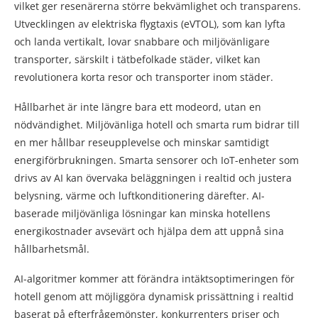
vilket ger resenärerna större bekvämlighet och transparens.
Utvecklingen av elektriska flygtaxis (eVTOL), som kan lyfta
och landa vertikalt, lovar snabbare och miljövänligare
transporter, särskilt i tätbefolkade städer, vilket kan
revolutionera korta resor och transporter inom städer.
Hållbarhet är inte längre bara ett modeord, utan en
nödvändighet. Miljövänliga hotell och smarta rum bidrar till
en mer hållbar reseupplevelse och minskar samtidigt
energiförbrukningen. Smarta sensorer och IoT-enheter som
drivs av AI kan övervaka beläggningen i realtid och justera
belysning, värme och luftkonditionering därefter. AI-
baserade miljövänliga lösningar kan minska hotellens
energikostnader avsevärt och hjälpa dem att uppnå sina
hållbarhetsmål.
AI-algoritmer kommer att förändra intäktsoptimeringen för
hotell genom att möjliggöra dynamisk prissättning i realtid
baserat på efterfrågemönster, konkurrenters priser och