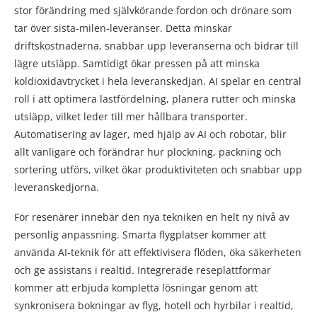
stor förändring med självkörande fordon och drönare som
tar över sista-milen-leveranser. Detta minskar
driftskostnaderna, snabbar upp leveranserna och bidrar till
lägre utsläpp. Samtidigt ökar pressen på att minska
koldioxidavtrycket i hela leveranskedjan. AI spelar en central
roll i att optimera lastfördelning, planera rutter och minska
utsläpp, vilket leder till mer hållbara transporter.
Automatisering av lager, med hjälp av AI och robotar, blir
allt vanligare och förändrar hur plockning, packning och
sortering utförs, vilket ökar produktiviteten och snabbar upp
leveranskedjorna.
För resenärer innebär den nya tekniken en helt ny nivå av
personlig anpassning. Smarta flygplatser kommer att
använda AI-teknik för att effektivisera flöden, öka säkerheten
och ge assistans i realtid. Integrerade reseplattformar
kommer att erbjuda kompletta lösningar genom att
synkronisera bokningar av flyg, hotell och hyrbilar i realtid,