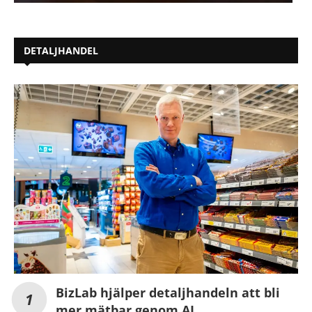
DETALJHANDEL
BizLab hjälper detaljhandeln att bli
mer mätbar genom AI