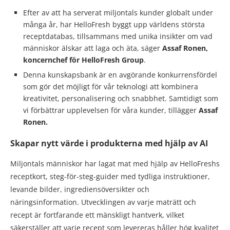
Efter av att ha serverat miljontals kunder globalt under
många år, har HelloFresh byggt upp världens största
receptdatabas, tillsammans med unika insikter om vad
människor älskar att laga och äta, säger
Assaf Ronen,
koncernchef för HelloFresh Group
.
Denna kunskapsbank är en avgörande konkurrensfördel
som gör det möjligt för vår teknologi att kombinera
kreativitet, personalisering och snabbhet. Samtidigt som
vi förbättrar upplevelsen för våra kunder, tillägger
Assaf
Ronen.
Skapar nytt värde i produkterna med hjälp av AI
Miljontals människor har lagat mat med hjälp av HelloFreshs
receptkort, steg-för-steg-guider med tydliga instruktioner,
levande bilder, ingrediensöversikter och
näringsinformation. Utvecklingen av varje maträtt och
recept är fortfarande ett mänskligt hantverk, vilket
säkerställer att varje recept som levereras håller hög kvalitet