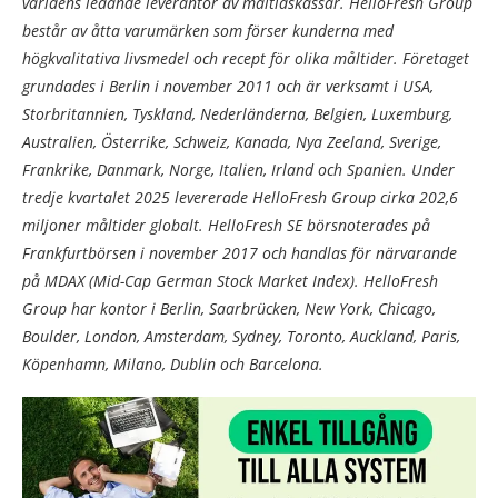
världens ledande leverantör av måltidskassar. HelloFresh Group
består av åtta varumärken som förser kunderna med
högkvalitativa livsmedel och recept för olika måltider. Företaget
grundades i Berlin i november 2011 och är verksamt i USA,
Storbritannien, Tyskland, Nederländerna, Belgien, Luxemburg,
Australien, Österrike, Schweiz, Kanada, Nya Zeeland, Sverige,
Frankrike, Danmark, Norge, Italien, Irland och Spanien. Under
tredje kvartalet 2025 levererade HelloFresh Group cirka 202,6
miljoner måltider globalt. HelloFresh SE börsnoterades på
Frankfurtbörsen i november 2017 och handlas för närvarande
på MDAX (Mid-Cap German Stock Market Index). HelloFresh
Group har kontor i Berlin, Saarbrücken, New York, Chicago,
Boulder, London, Amsterdam, Sydney, Toronto, Auckland, Paris,
Köpenhamn, Milano, Dublin och Barcelona.