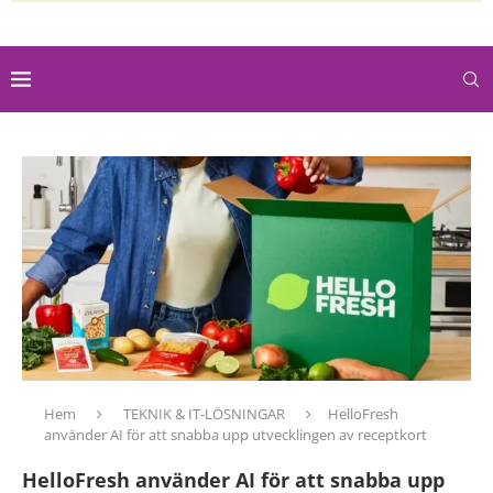
Hem
TEKNIK & IT-LÖSNINGAR
HelloFresh
använder AI för att snabba upp utvecklingen av receptkort
HelloFresh använder AI för att snabba upp