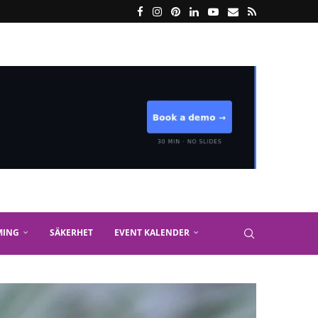
MING
SÄKERHET
EVENT KALENDER