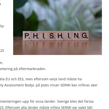
a
för
025
m,
shantering på eftermarknaden.
 hela EU och EES, men eftersom varje land måste ha
ity Assessment Body), på plats innan SERMI kan införas sker
menteringen upp för vissa länder. Sverige blev det första
23. Eftersom alla länder måste införa SERMI var valet lätt