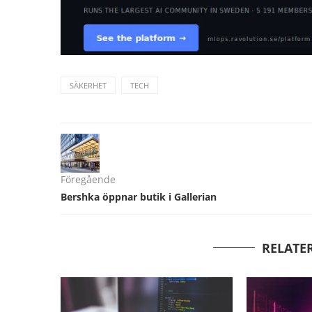
SÄKERHET
TECH
Föregående
Bershka öppnar butik i Gallerian
RELATE