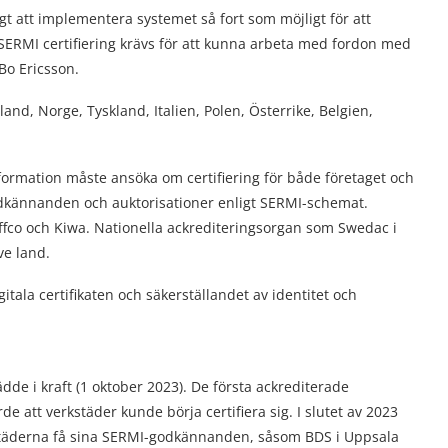
tigt att implementera systemet så fort som möjligt för att
å SERMI certifiering krävs för att kunna arbeta med fordon med
Bo Ericsson.
d, Norge, Tyskland, Italien, Polen, Österrike, Belgien,
formation måste ansöka om certifiering för både företaget och
odkännanden och auktorisationer enligt SERMI-schemat.
ffco och Kiwa. Nationella ackrediteringsorgan som Swedac i
ve land.
gitala certifikaten och säkerställandet av identitet och
dde i kraft (1 oktober 2023). De första ackrediterade
de att verkstäder kunde börja certifiera sig. I slutet av 2023
städerna få sina SERMI-godkännanden, såsom BDS i Uppsala