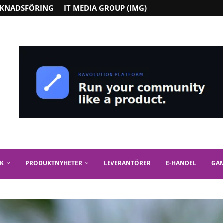
KNADSFÖRING
IT MEDIA GROUP (IMG)
IK
PRODUKTNYHETER
LEVERANTÖRER
E-HANDEL
GA