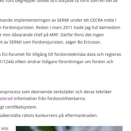
des runt begreppet SERMI och började ta form som en del av
.
ommande implementeringen av SERMI under ett CECRA möte i
n Fordonsjuristen. Redan i mars 2011 hade jag full kännedom
r min dåvarande chef på MRF. Därför finns det ingen
t av SERMI som Fordonsjuristen, säger Bo Ericsson.
-forumet för tillgång till fordonstekniska data och regleras
1/1244) vilken ändrar tidigare förordningar om fordon och
tionsprocess som oberoende verkstäder och deras tekniker
laterad
information från fordonstillverkarna.
gt certifikatsystem.
äkerställa rättvis konkurrens på eftermarknaden.
 viss