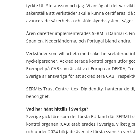
tyckte Ulf Stefansson och jag. Vi ansåg att det var vik
säkerställa att verkstäder skulle kunna certifieras, d
avancerade säkerhets- och stöldskyddssystem, säger 
Åren därefter implementerades SERMI i Danmark, Finlan
Spanien, Nederländerna, och Portugal bland andra.
Verkstäder som vill arbeta med säkerhetsrelaterad in
nyckelpersoner. Ackrediterade kontrollorgan utför g
Exempel på CAB som är aktiva i Europa är DEKRA, Tre
Sverige är ansvariga för att ackreditera CAB i respekti
SERMI:s Trust Centre, t.ex. Digidentity, hanterar de di
behörighet.
Vad har hänt hittills i Sverige?
Sverige gick före som det första EU-land där SERMI trä
kontrollorganen (CAB) etablerades i Sverige, vilket gjor
och under 2024 började även de första svenska verk