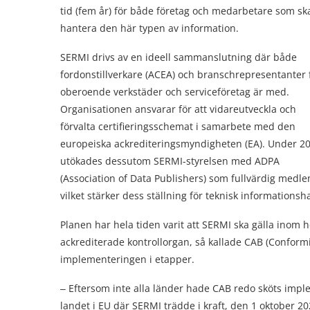
tid (fem år) för både företag och medarbetare som sk
hantera den här typen av information.
SERMI drivs av en ideell sammanslutning där både
fordonstillverkare (ACEA) och branschrepresentanter 
oberoende verkstäder och serviceföretag är med.
Organisationen ansvarar för att vidareutveckla och
förvalta certifieringsschemat i samarbete med den
europeiska ackrediteringsmyndigheten (EA). Under 2
utökades dessutom SERMI-styrelsen med ADPA
(Association of Data Publishers) som fullvärdig medle
vilket stärker dess ställning för teknisk information
Planen har hela tiden varit att SERMI ska gälla inom
ackrediterade kontrollorgan, så kallade CAB (Conform
implementeringen i etapper.
‒ Eftersom inte alla länder hade CAB redo sköts imple
landet i EU där SERMI trädde i kraft, den 1 oktober 20