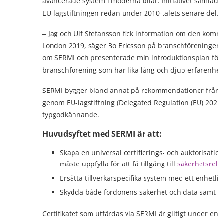
avancerade system i moderna bilar. Initiativet samla
EU-lagstiftningen redan under 2010-talets senare del
‒ Jag och Ulf Stefansson fick information om den k
London 2019, säger Bo Ericsson på branschföreninge
om SERMI och presenterade min introduktionsplan fö
branschförening som har lika lång och djup erfarenhe
SERMI bygger bland annat på rekommendationer från EU
genom EU-lagstiftning (Delegated Regulation (EU) 202
typgodkännande.
Huvudsyftet med SERMI är att:
Skapa en universal certifierings- och auktorisa
måste uppfylla för att få tillgång till
säkerhetsre
Ersätta tillverkarspecifika system med ett enhetli
Skydda både fordonens säkerhet och data samt s
Certifikatet som utfärdas via SERMI är giltigt under en