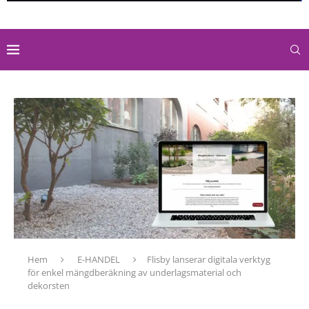
Hem
E-HANDEL
Flisby lanserar digitala verktyg
för enkel mängdberäkning av underlagsmaterial och
dekorsten