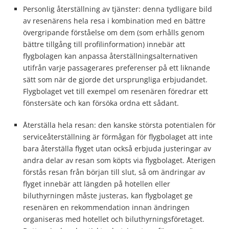
Personlig återställning av tjänster: denna tydligare bild
av resenärens hela resa i kombination med en bättre
övergripande förståelse om dem (som erhålls genom
bättre tillgång till profilinformation) innebär att
flygbolagen kan anpassa återställningsalternativen
utifrån varje passagerares preferenser på ett liknande
sätt som när de gjorde det ursprungliga erbjudandet.
Flygbolaget vet till exempel om resenären föredrar ett
fönstersäte och kan försöka ordna ett sådant.
Återställa hela resan: den kanske största potentialen för
serviceåterställning är förmågan för flygbolaget att inte
bara återställa flyget utan också erbjuda justeringar av
andra delar av resan som köpts via flygbolaget. Återigen
förstås resan från början till slut, så om ändringar av
flyget innebär att längden på hotellen eller
biluthyrningen måste justeras, kan flygbolaget ge
resenären en rekommendation innan ändringen
organiseras med hotellet och biluthyrningsföretaget.