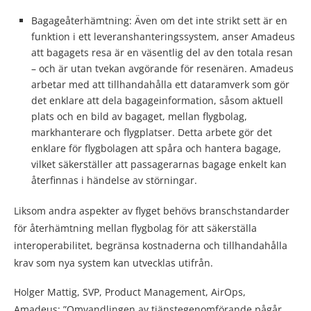
Bagageåterhämtning: Även om det inte strikt sett är en
funktion i ett leveranshanteringssystem, anser Amadeus
att bagagets resa är en väsentlig del av den totala resan
– och är utan tvekan avgörande för resenären. Amadeus
arbetar med att tillhandahålla ett dataramverk som gör
det enklare att dela bagageinformation, såsom aktuell
plats och en bild av bagaget, mellan flygbolag,
markhanterare och flygplatser. Detta arbete gör det
enklare för flygbolagen att spåra och hantera bagage,
vilket säkerställer att passagerarnas bagage enkelt kan
återfinnas i händelse av störningar.
Liksom andra aspekter av flyget behövs branschstandarder
för återhämtning mellan flygbolag för att säkerställa
interoperabilitet, begränsa kostnaderna och tillhandahålla
krav som nya system kan utvecklas utifrån.
Holger Mattig, SVP, Product Management, AirOps,
Amadeus: ”Omvandlingen av tjänstegenomförande pågår