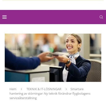
Hem
TEKNIK & IT-LÖSNINGAR
Smartare
hantering av störningar: Ny teknik förändrar flygbolagens
serviceåterställning