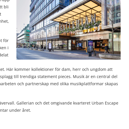
t bli
t
mhet,
t för
ken i
delat
tet. Här kommer kollektioner för dam, herr och ungdom att
splagg till trendiga statement pieces. Musik är en central del
amarbeten och partnerskap med olika musikplattformar skapas
ävervall. Gallerian och det omgivande kvarteret Urban Escape
äntar under året.