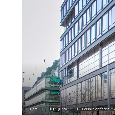
Hem
DETALJHANDEL
Bershka öppnar butik 