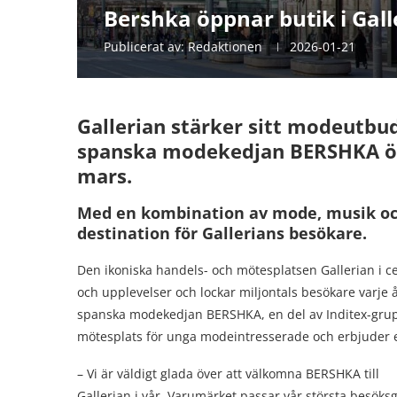
Bershka öppnar butik i Gall
Publicerat av:
Redaktionen
2026-01-21
Gallerian stärker sitt modeutbu
spanska modekedjan BERSHKA öpp
mars.
Med en kombination av mode, musik och
destination för Gallerians besökare.
Den ikoniska handels- och mötesplatsen Gallerian i c
och upplevelser och lockar miljontals besökare varje år.
spanska modekedjan BERSHKA, en del av Inditex-gruppe
mötesplats för unga modeintresserade och erbjuder 
– Vi är väldigt glada över att välkomna BERSHKA till
Gallerian i vår. Varumärket passar vår största besöks