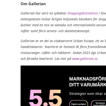
Om Gallerian
Gallerian har varit en självklar
shoppingdestination
i Sto
mötesplatsen lockar årligen miljontals besökare för shopp
butiker med en mix av svenska och internationella varumär
caféer samt flera service- och skönhetskoncept.
Gallerian är en del av citykvarteret Urban Escape, ett av
handelskvarter. Kvarteret är hemvist åt flera framstående
restauranger, caféer och takbarer. Sedan 2023 ägs Urban
och förvalta kvarteret. Läs mer på
www.gallerian.se
.