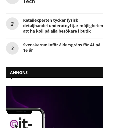
Tech
Retailexperten tycker fysisk
detaljhandel underutnyttjar möjligheten
att ha koll på alla besökare i butik
Svenskarna: Inför åldersgräns för AI på
16 år
ANNONS