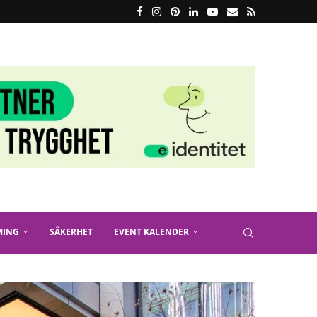
MING
SÄKERHET
EVENT KALENDER