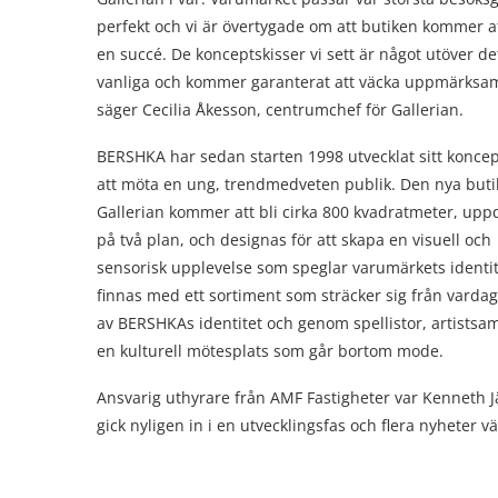
perfekt och vi är övertygade om att butiken kommer at
en succé. De konceptskisser vi sett är något utöver de
vanliga och kommer garanterat att väcka uppmärksa
säger Cecilia Åkesson, centrumchef för Gallerian.
BERSHKA har sedan starten 1998 utvecklat sitt koncep
att möta en ung, trendmedveten publik. Den nya buti
Gallerian kommer att bli cirka 800 kvadratmeter, upp
på två plan, och designas för att skapa en visuell och
sensorisk upplevelse som speglar varumärkets identi
finnas med ett sortiment som sträcker sig från vardag
av BERSHKAs identitet och genom spellistor, artists
en kulturell mötesplats som går bortom mode.
Ansvarig uthyrare från AMF Fastigheter var Kenneth J
gick nyligen in i en utvecklingsfas och flera nyheter v