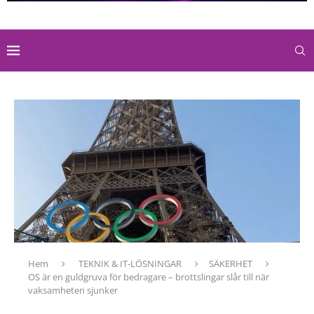
Hem
TEKNIK & IT-LÖSNINGAR
SÄKERHET
OS är en guldgruva för bedragare – brottslingar slår till när
vaksamheten sjunker