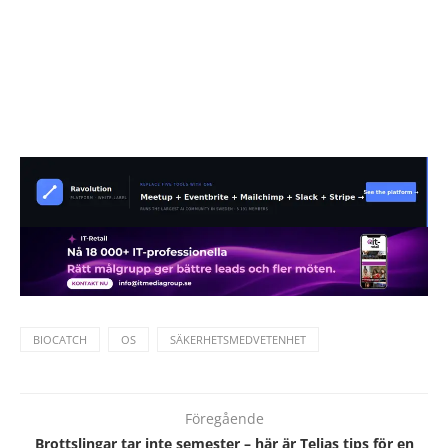
BIOCATCH
OS
SÄKERHETSMEDVETENHET
Föregående
Brottslingar tar inte semester – här är Telias tips för en