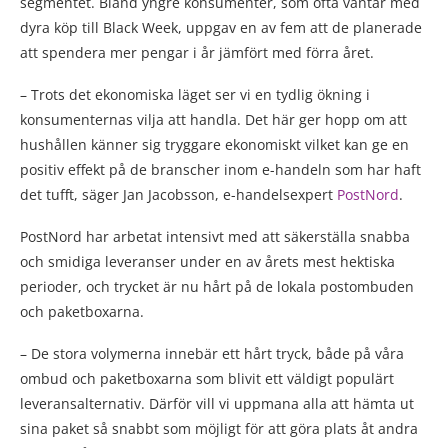
segmentet. Bland yngre konsumenter, som ofta väntar med
dyra köp till Black Week, uppgav en av fem att de planerade
att spendera mer pengar i år jämfört med förra året.
– Trots det ekonomiska läget ser vi en tydlig ökning i
konsumenternas vilja att handla. Det här ger hopp om att
hushållen känner sig tryggare ekonomiskt vilket kan ge en
positiv effekt på de branscher inom e-handeln som har haft
det tufft, säger Jan Jacobsson, e-handelsexpert
PostNord
.
PostNord har arbetat intensivt med att säkerställa snabba
och smidiga leveranser under en av årets mest hektiska
perioder, och trycket är nu hårt på de lokala postombuden
och paketboxarna.
– De stora volymerna innebär ett hårt tryck, både på våra
ombud och paketboxarna som blivit ett väldigt populärt
leveransalternativ. Därför vill vi uppmana alla att hämta ut
sina paket så snabbt som möjligt för att göra plats åt andra