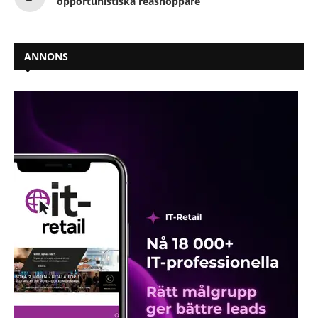
opportunistiska reashoppare
ANNONS