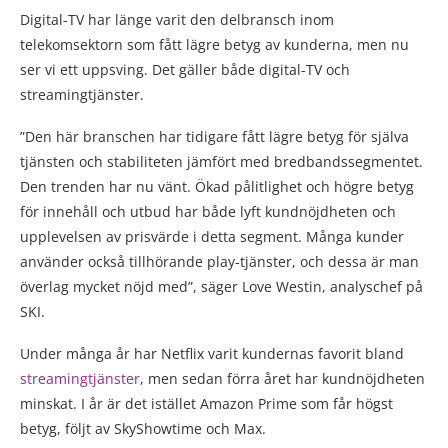
Digital-TV har länge varit den delbransch inom
telekomsektorn som fått lägre betyg av kunderna, men nu
ser vi ett uppsving. Det gäller både digital-TV och
streamingtjänster.
”Den här branschen har tidigare fått lägre betyg för själva
tjänsten och stabiliteten jämfört med bredbandssegmentet.
Den trenden har nu vänt. Ökad pålitlighet och högre betyg
för innehåll och utbud har både lyft kundnöjdheten och
upplevelsen av prisvärde i detta segment. Många kunder
använder också tillhörande play-tjänster, och dessa är man
överlag mycket nöjd med”, säger Love Westin, analyschef på
SKI.
Under många år har Netflix varit kundernas favorit bland
streamingtjänster
, men sedan förra året har kundnöjdheten
minskat. I år är det istället Amazon Prime som får högst
betyg, följt av SkyShowtime och Max.