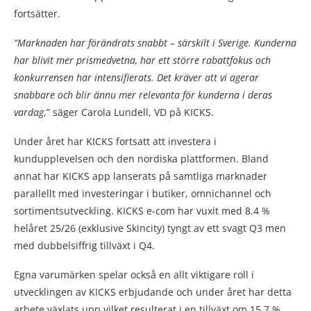
fortsätter.
”Marknaden har förändrats snabbt – särskilt i Sverige. Kunderna
har blivit mer prismedvetna, har ett större rabattfokus och
konkurrensen har intensifierats. Det kräver att vi agerar
snabbare och blir ännu mer relevanta för kunderna i deras
vardag
,” säger Carola Lundell, VD på KICKS.
Under året har KICKS fortsatt att investera i
kundupplevelsen och den nordiska plattformen. Bland
annat har KICKS app lanserats på samtliga marknader
parallellt med investeringar i butiker, omnichannel och
sortimentsutveckling. KICKS e-com har vuxit med 8.4 %
helåret 25/26 (exklusive Skincity) tyngt av ett svagt Q3 men
med dubbelsiffrig tillväxt i Q4.
Egna varumärken spelar också en allt viktigare roll i
utvecklingen av KICKS erbjudande och under året har detta
arbete växlats upp vilket resulterat i en tillväxt om 15.7 %.