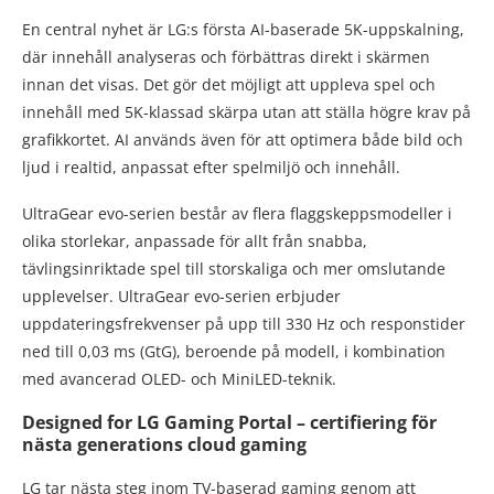
En central nyhet är LG:s första AI-baserade 5K-uppskalning,
där innehåll analyseras och förbättras direkt i skärmen
innan det visas. Det gör det möjligt att uppleva spel och
innehåll med 5K-klassad skärpa utan att ställa högre krav på
grafikkortet. AI används även för att optimera både bild och
ljud i realtid, anpassat efter spelmiljö och innehåll.
UltraGear evo-serien består av flera flaggskeppsmodeller i
olika storlekar, anpassade för allt från snabba,
tävlingsinriktade spel till storskaliga och mer omslutande
upplevelser. UltraGear evo-serien erbjuder
uppdateringsfrekvenser på upp till 330 Hz och responstider
ned till 0,03 ms (GtG), beroende på modell, i kombination
med avancerad OLED- och MiniLED-teknik.
Designed for LG Gaming Portal – certifiering för
nästa generations cloud gaming
LG tar nästa steg inom TV-baserad gaming genom att