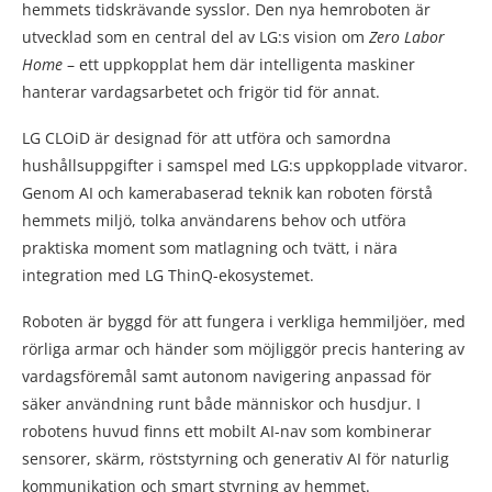
hemmets tidskrävande sysslor. Den nya hemroboten är
utvecklad som en central del av LG:s vision om
Zero Labor
Home
– ett uppkopplat hem där intelligenta maskiner
hanterar vardagsarbetet och frigör tid för annat.
LG CLOiD är designad för att utföra och samordna
hushållsuppgifter i samspel med LG:s uppkopplade vitvaror.
Genom AI och kamerabaserad teknik kan roboten förstå
hemmets miljö, tolka användarens behov och utföra
praktiska moment som matlagning och tvätt, i nära
integration med LG ThinQ-ekosystemet.
Roboten är byggd för att fungera i verkliga hemmiljöer, med
rörliga armar och händer som möjliggör precis hantering av
vardagsföremål samt autonom navigering anpassad för
säker användning runt både människor och husdjur. I
robotens huvud finns ett mobilt AI-nav som kombinerar
sensorer, skärm, röststyrning och generativ AI för naturlig
kommunikation och smart styrning av hemmet.