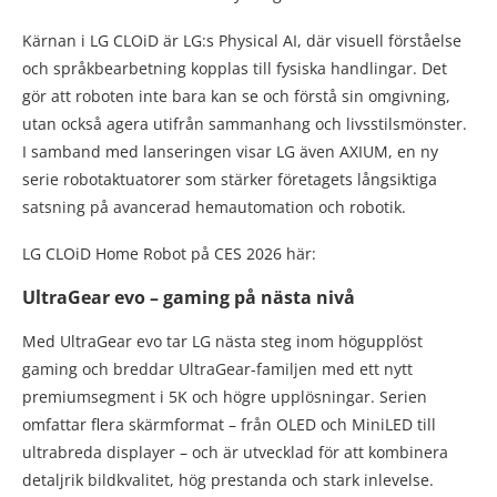
Kärnan i LG CLOiD är LG:s Physical AI, där visuell förståelse
och språkbearbetning kopplas till fysiska handlingar. Det
gör att roboten inte bara kan se och förstå sin omgivning,
utan också agera utifrån sammanhang och livsstilsmönster.
I samband med lanseringen visar LG även AXIUM, en ny
serie robotaktuatorer som stärker företagets långsiktiga
satsning på avancerad hemautomation och robotik.
LG CLOiD Home Robot på CES 2026 här:
UltraGear evo – gaming på nästa nivå
Med UltraGear evo tar LG nästa steg inom högupplöst
gaming och breddar UltraGear-familjen med ett nytt
premiumsegment i 5K och högre upplösningar. Serien
omfattar flera skärmformat – från OLED och MiniLED till
ultrabreda displayer – och är utvecklad för att kombinera
detaljrik bildkvalitet, hög prestanda och stark inlevelse.