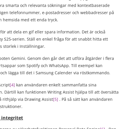
 göra smarta och relevanta sökningar med kontextbaserade
bbt igen telefonnummer, e-postadresser och webbadresser på
 en hemsida med ett enda tryck.
ör att dela en gif eller spara information. Det är också
S25-serien. Ställ en enkel fråga för att snabbt hitta ett
 storlek i Inställningar.
boten Gemini. Genom den går det att utföra åtgärder i flera
rtsappar som Spotify och WhatsApp. Till exempel kan
 och lägga till det i Samsung Calender via röstkommando.
script
[
4
]
kan användaren enkelt sammanfatta sina
Därtill kan funktionen Writing Assist hjälpa till att översätta
å rithjälp via Drawing Assist
[
5
]
. På så sätt kan användaren
nstruktioner.
integritet