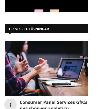
TEKNIK – IT-LÖSNINGAR
Consumer Panel Services GfK:s
nya shopper analytics-