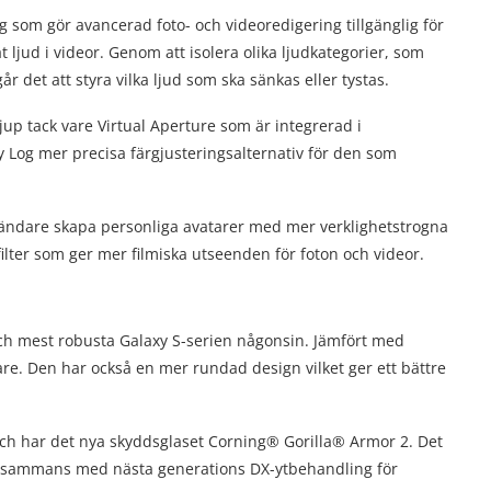
 som gör avancerad foto- och videoredigering tillgänglig för
t ljud i videor. Genom att isolera olika ljudkategorier, som
r det att styra vilka ljud som ska sänkas eller tystas.
p tack vare Virtual Aperture som är integrerad i
xy Log mer precisa färgjusteringsalternativ för den som
vändare skapa personliga avatarer med mer verklighetstrogna
ilter som ger mer filmiska utseenden för foton och videor.
och mest robusta Galaxy S-serien någonsin. Jämfört med
are. Den har också en mer rundad design vilket ger ett bättre
 och har det nya skyddsglaset Corning® Gorilla® Armor 2. Det
tillsammans med nästa generations DX-ytbehandling för