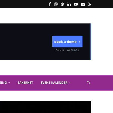
MING
SÄKERHET
EVENT KALENDER