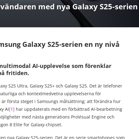
vändaren med nya Galaxy S25-serien
amsung Galaxy S25-serien en ny nivå
multimodal AI-upplevelse som förenklar
å fritiden.
axy S25 Ultra, Galaxy S25+ och Galaxy S25. Det är telefoner
aturliga och kontextmedvetna upplevelserna för
är första steget i Samsungs målsättning; att förändra hur
xy AI
[1]
har uppdaterats med en förbättrad AI-bearbetning
öjligheter med nästa generations ProVisual Engine och
n 8 Elite for Galaxy-chipset.
 den nya Galaxy S25-serien. Det är en serie smartphones som