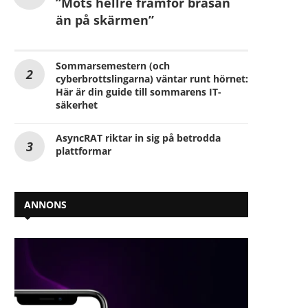
”Möts hellre framför brasan
än på skärmen”
Sommarsemestern (och
cyberbrottslingarna) väntar runt hörnet:
Här är din guide till sommarens IT-
säkerhet
AsyncRAT riktar in sig på betrodda
plattformar
ANNONS