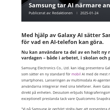
Samsung tar AI närmare an
Publicerat av:
Redaktionen
2025-01-24
Med hjälp av Galaxy AI sätter S
för vad en AI-telefon kan göra.
Nu kan användare ta del av en helt ny 
vardagen – både i arbetet, i skolan och p
Samsung Electronics Co., Ltd.
kan idag presentera Gal
som sätter en ny standard för
mobil
AI med de mest n
smartphones. Lanseringen av multimodala AI-agenter 
användarna integrerar med sina telefoner. Även Gala
direkt på enheten. Dessutom erbjuds fotograferingsm
exceptionell prestanda tack vare Qualcomms Snapdrago
”Vi på Samsung är oerhört stolta över att presentera