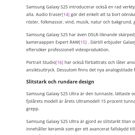
Samsung Galaxy S25 introducerar också en rad verktyg
alla. Audio Eraser
[
14
]
gör det enkelt att ta bort oönska
röster, folkmassor, vind, musik, natur och bakgrund, gå
Samsung Galaxy S25 har även DSLR-liknande skärpedju
kameraappen Expert RAW
[
15
]
. Därtill erbjuder Gala
eftersöker professionell videoproduktion.
Portrait Studio
[
16
]
har också förbättrats och låter an
ansiktsuttryck. Dessutom finns det nya analogstilade f
Slitstark och rundare design
Samsung Galaxy S25 Ultra är den tunnaste, lättaste 
fjolårets modell är årets Ultramodell 15 procent tunn
grepp.
Samsung Galaxy S25 Ultra är gjord av slitstarkt titan
innehåller keramik som ger ett avancerat fallskydd 