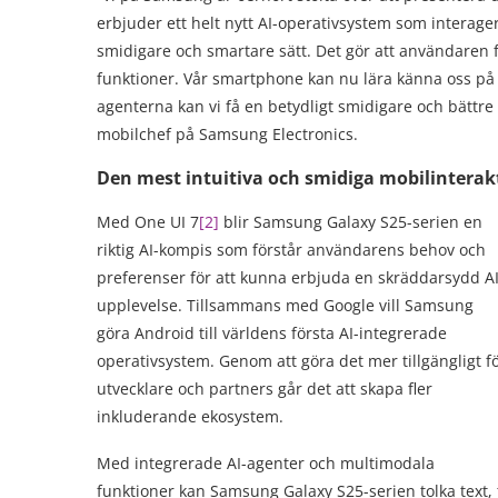
erbjuder ett helt nytt AI-operativsystem som interag
smidigare och smartare sätt. Det gör att användaren f
funktioner. Vår smartphone kan nu lära känna oss på 
agenterna kan vi få en betydligt smidigare och bättre
mobilchef på Samsung Electronics.
Den mest intuitiva och smidiga mobilinterakt
Med One UI 7
[
2
]
blir Samsung Galaxy S25-serien en
riktig AI-kompis som förstår användarens behov och
preferenser för att kunna erbjuda en skräddarsydd AI
upplevelse. Tillsammans med Google vill Samsung
göra Android till världens första AI-integrerade
operativsystem. Genom att göra det mer tillgängligt f
utvecklare och partners går det att skapa fler
inkluderande ekosystem.
Med integrerade AI-agenter och multimodala
funktioner kan Samsung Galaxy S25-serien tolka text, 