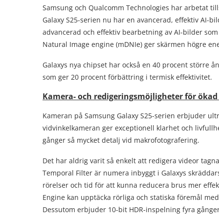
Samsung och Qualcomm Technologies har arbetat tills
Galaxy S25-serien nu har en avancerad, effektiv AI-bi
advancerad och effektiv bearbetning av AI-bilder som
Natural Image engine (mDNIe) ger skärmen högre energ
Galaxys nya chipset har också en 40 procent större å
som ger 20 procent förbättring i termisk effektivitet.
Kamera- och redigeringsmöjligheter för ökad 
Kameran på Samsung Galaxy S25-serien erbjuder ultr
vidvinkelkameran ger exceptionell klarhet och livfullh
gånger så mycket detalj vid makrofotografering.
Det har aldrig varit så enkelt att redigera videor ta
Temporal Filter är numera inbyggt i Galaxys skräddar
rörelser och tid för att kunna reducera brus mer effek
Engine kan upptäcka rörliga och statiska föremål med s
Dessutom erbjuder 10-bit HDR-inspelning fyra gånger r