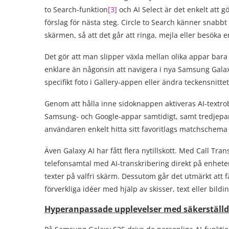
to Search-funktion
[
3
]
och AI Select är det enkelt att
förslag för nästa steg. Circle to Search känner sna
skärmen, så att det går att ringa, mejla eller besöka
Det gör att man slipper växla mellan olika appar bara f
enklare än någonsin att navigera i nya Samsung Galaxy 
specifikt foto i Gallery-appen eller ändra teckensnittets
Genom att hålla inne sidoknappen aktiveras AI-textro
Samsung- och Google-appar samtidigt, samt tredjepa
användaren enkelt hitta sitt favoritlags matchschema
Även Galaxy AI har fått flera nytillskott. Med Call Tran
telefonsamtal med AI-transkribering direkt på enheten. 
texter på valfri skärm. Dessutom går det utmärkt att f
förverkliga idéer med hjälp av skisser, text eller bildi
Hyperanpassade upplevelser med säkerställd 