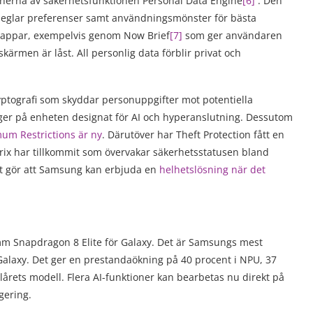
onerna av säkerhetsfunktionen Personal Data Engine
[
6
]
. Den
speglar preferenser samt användningsmönster för bästa
ra appar, exempelvis genom Now Brief
[7]
som ger användaren
kärmen är låst. All personlig data förblir privat och
ptografi som skyddar personuppgifter mot potentiella
lager på enheten designat för AI och hyperanslutning. Dessutom
um Restrictions är ny
. Därutöver har Theft Protection fått en
ix har tillkommit som övervakar säkerhetsstatusen bland
et gör att Samsung kan erbjuda en
helhetslösning när det
m Snapdragon 8 Elite för Galaxy. Det är Samsungs mest
 Galaxy. Det ger en prestandaökning på 40 procent i NPU, 37
årets modell. Flera AI-funktioner kan bearbetas nu direkt på
gering.