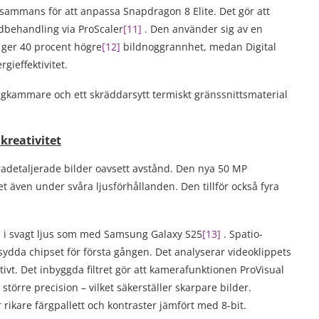
ammans för att anpassa Snapdragon 8 Elite. Det gör att
ldbehandling via ProScaler
[
11
]
. Den använder sig av en
 ger 40 procent högre
[
12
]
bildnoggrannhet, medan Digital
ieffektivitet.
ngkammare och ett skräddarsytt termiskt gränssnittsmaterial
kreativitet
adetaljerade bilder oavsett avstånd. Den nya 50 MP
et även under svåra ljusförhållanden. Den tillför också fyra
gna i svagt ljus som med Samsung Galaxy S25
[
13
]
. Spatio-
sydda chipset för första gången. Det analyserar videoklippets
tivt. Det inbyggda filtret gör att kamerafunktionen ProVisual
törre precision – vilket säkerställer skarpare bilder.
ikare färgpallett och kontraster jämfört med 8-bit.