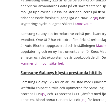
På Samsung Galaxy S25 drivs de personliga AI-funkti
analyserar användarens data på ett säkert sätt och 
möjliga upplevelse. Dessa insikter appliceras på fle
tidsanpassade förslag tillgängliga via Now Bar
[
8
]
när s
krypteringsnyckeln lagras säkert i
Knox Vault
.
Samsung Galaxy S25 introducerar också post-kvantkry
kvanthot. One UI 7 har ett extra, förstärkt säkerhets
är Auto Blocker uppgraderad och inställningen
Maxim
uppdatering och en ny instrumentpanel för Knox Matr
enheter och det ekosystem de är uppkopplade till. D
kommer till mobil säkerhet.
Samsung Galaxys högsta prestanda hittills
Samsung Galaxy S25-serien är utrustad med Qualcom
kraftfulla chipset hittills och optimerad för Samsung
procent i CPU
[
9
]
och 30 procent i GPU jämfört med fjol
enheten, bland annat Generative Edit
[
10
]
för fotoredi