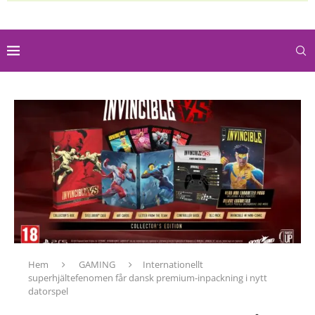
Hem
GAMING
Internationellt
superhjältefenomen får dansk premium-inpackning i nytt
datorspel