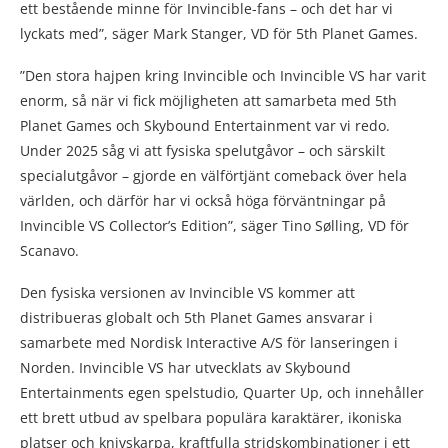
ett bestående minne för Invincible-fans – och det har vi
lyckats med”, säger Mark Stanger, VD för 5th Planet Games.
”Den stora hajpen kring Invincible och Invincible VS har varit
enorm, så när vi fick möjligheten att samarbeta med 5th
Planet Games och Skybound Entertainment var vi redo.
Under 2025 såg vi att fysiska spelutgåvor – och särskilt
specialutgåvor – gjorde en välförtjänt comeback över hela
världen, och därför har vi också höga förväntningar på
Invincible VS Collector’s Edition”, säger Tino Sølling, VD för
Scanavo.
Den fysiska versionen av Invincible VS kommer att
distribueras globalt och 5th Planet Games ansvarar i
samarbete med Nordisk Interactive A/S för lanseringen i
Norden. Invincible VS har utvecklats av Skybound
Entertainments egen spelstudio, Quarter Up, och innehåller
ett brett utbud av spelbara populära karaktärer, ikoniska
platser och knivskarpa, kraftfulla stridskombinationer i ett