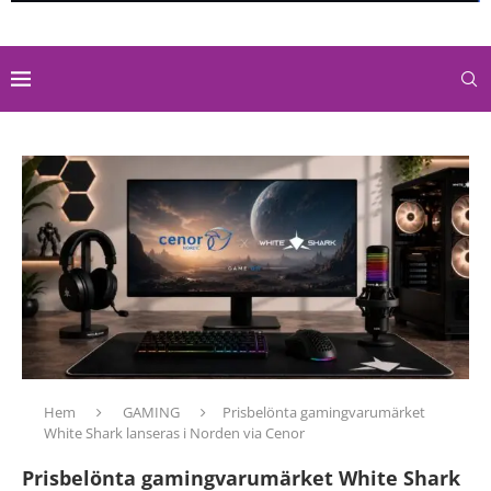
Hem
GAMING
Prisbelönta gamingvarumärket
White Shark lanseras i Norden via Cenor
Prisbelönta gamingvarumärket White Shark