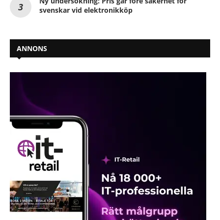
Ny undersökning: Pris går före säkerhet för
svenskar vid elektronikköp
ANNONS