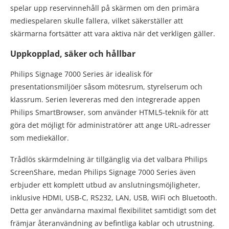
spelar upp reservinnehåll på skärmen om den primära
mediespelaren skulle fallera, vilket säkerställer att
skärmarna fortsätter att vara aktiva när det verkligen gäller.
Uppkopplad, säker och hållbar
Philips Signage 7000 Series är idealisk för
presentationsmiljöer såsom mötesrum, styrelserum och
klassrum. Serien levereras med den integrerade appen
Philips SmartBrowser, som använder HTML5-teknik för att
göra det möjligt för administratörer att ange URL-adresser
som mediekällor.
Trådlös skärmdelning är tillgänglig via det valbara Philips
ScreenShare, medan Philips Signage 7000 Series även
erbjuder ett komplett utbud av anslutningsmöjligheter,
inklusive HDMI, USB-C, RS232, LAN, USB, WiFi och Bluetooth.
Detta ger användarna maximal flexibilitet samtidigt som det
främjar återanvändning av befintliga kablar och utrustning.