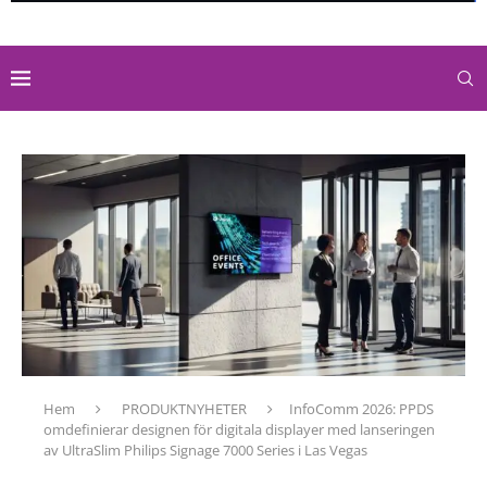
Hem
PRODUKTNYHETER
InfoComm 2026: PPDS
omdefinierar designen för digitala displayer med lanseringen
av UltraSlim Philips Signage 7000 Series i Las Vegas