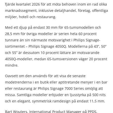
fjärde kvartalet 2026 för att möta behoven inom en rad olika
marknadssegment, inklusive detaljhandel, företag, offentliga
miljöer, hotell och restaurang.
Med ett djup på endast 30 mm för 65-tumsmodellen och
28,5 mm för övriga modeller är serien hela 60 procent
tunnare än sin närmaste motsvarighet i Philips Signage-
sortimentet – Philips Signage 4050Q. Modellerna på 43”, 50”
och 55” är dessutom 10 procent lättare än motsvarande
4050Q-modeller, medan 65-tumsversionen väger 20 procent
mindre.
Oavsett om den används för att visa de senaste
modetrenderna i en butik eller aptitretande menyer i en bar
eller restaurang är Philips Signage 7000 Series omöjlig att
missa. Samtliga modeller erbjuder en ljusstyrka på 500 nits
och en elegant, symmetrisk ramdesign på endast 11,5 mm.
Bart Wouters, International Product Manager på PPDS,