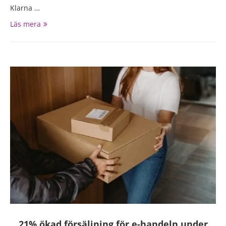
Klarna …
Läs mera
21% ökad försäljning för e-handeln under