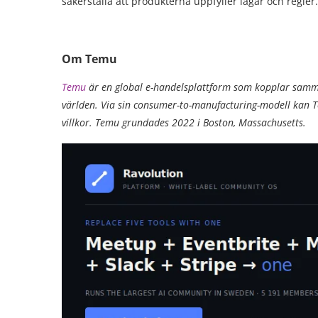
säkerställa att produkterna uppfyller lagar och regler.
Om Temu
Temu
är en global e-handelsplattform som kopplar samma
världen. Via sin consumer-to-manufacturing-modell kan 
villkor. Temu grundades 2022 i Boston, Massachusetts.