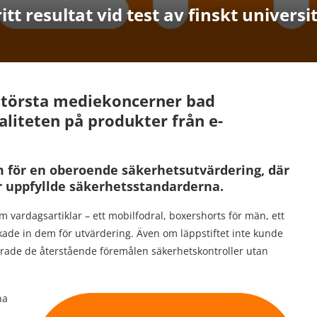
tt resultat vid test av finskt universi
 största mediekoncerner bad
liteten på produkter från e-
m för en oberoende säkerhetsutvärdering, där
er uppfyllde säkerhetsstandarderna.
 vardagsartiklar – ett mobilfodral, boxershorts för män, ett
ckade in dem för utvärdering. Även om läppstiftet inte kunde
arade de återstående föremålen säkerhetskontroller utan
na