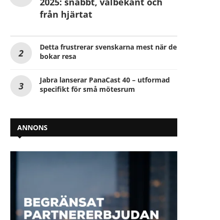
2025: snabbt, välbekant och
från hjärtat
Detta frustrerar svenskarna mest när de
bokar resa
Jabra lanserar PanaCast 40 – utformad
specifikt för små mötesrum
ANNONS