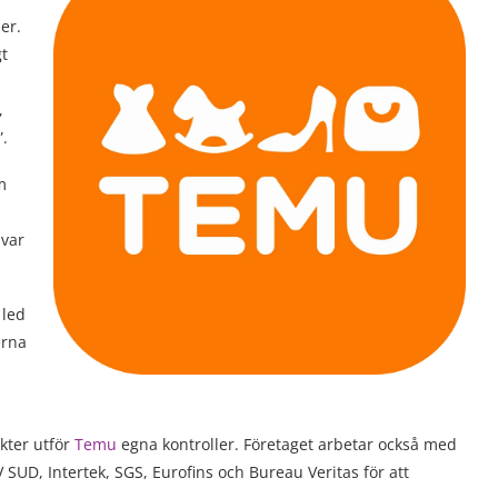
er.
gt
,
”.
m
 var
 led
erna
ukter utför
Temu
egna kontroller. Företaget arbetar också med
 SUD, Intertek, SGS, Eurofins och Bureau Veritas för att