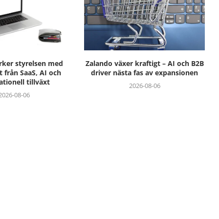
ärker styrelsen med
Zalando växer kraftigt – AI och B2B
t från SaaS, AI och
driver nästa fas av expansionen
ationell tillväxt
2026-08-06
2026-08-06