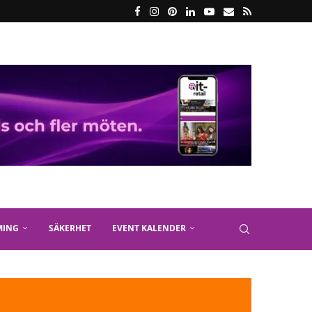
MING
SÄKERHET
EVENT KALENDER