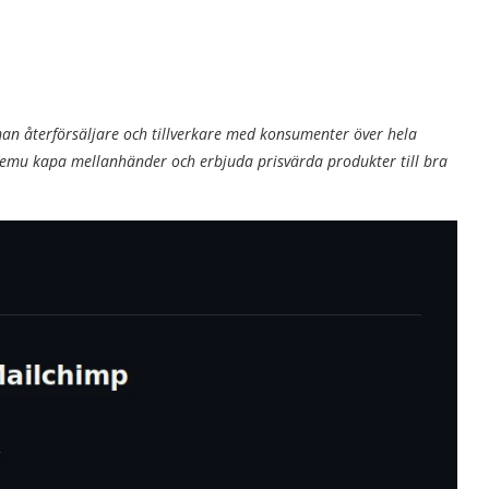
n återförsäljare och tillverkare med konsumenter över hela
Temu kapa mellanhänder och erbjuda prisvärda produkter till bra