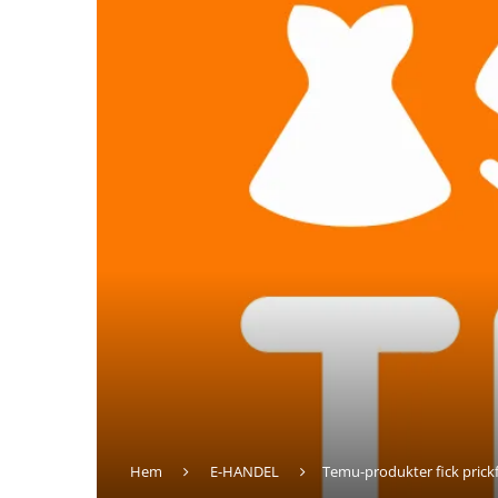
Hem
E-HANDEL
Temu-produkter fick prickfri