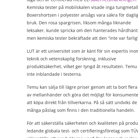
Kemiska tester på mobilskalen visade inga tungmetall
Boxershortsen i polyester ansågs vara säkra för dagli
bruk. Den rosa spargrisen, liksom många liknande
leksaker, kunde spricka om den hanterades hårdhänt
men kemiska tester bekräftade att den ”inte var farlig
LUT är ett universitet som är känt för sin expertis ino
teknik och vetenskaplig forskning, inklusive
produktsäkerhet, vilket ger tyngd åt resultaten. Temu
inte inblandade i testerna.
Temu kan sälja till lägre priser genom att ta bort flera
av mellanhänder och göra det möjligt för konsument
att köpa direkt från tillverkarna. På så sätt undviks de
många påslag som finns i den traditionella handeln.
För att säkerställa säkerheten och kvaliteten på prod
ledande globala test- och certifieringsföretag som TÜV