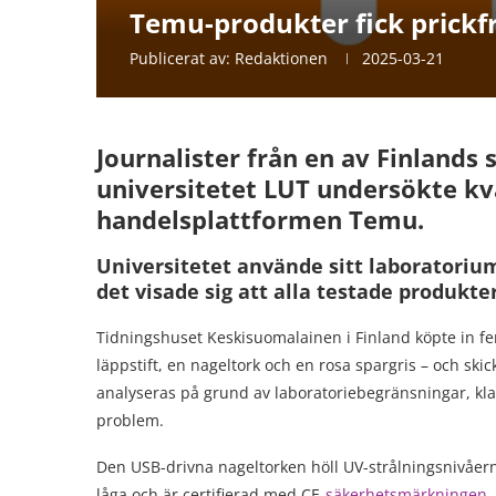
Temu-produkter fick prickfri
Publicerat av:
Redaktionen
2025-03-21
Journalister från en av Finlands
universitetet LUT undersökte kva
handelsplattformen Temu.
Universitetet använde sitt laboratoriu
det visade sig att alla testade produkt
Tidningshuset Keskisuomalainen i Finland köpte in fem
läppstift, en nageltork och en rosa spargris – och ski
analyseras på grund av laboratoriebegränsningar, kl
problem.
Den USB-drivna nageltorken höll UV-strålningsnivåer
låga och är certifierad med CE-
säkerhetsmärkningen
.