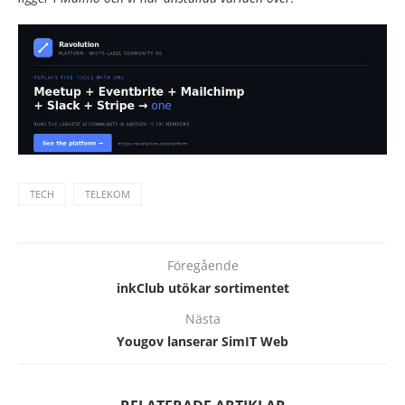
TECH
TELEKOM
Föregående
inkClub utökar sortimentet
Nästa
Yougov lanserar SimIT Web