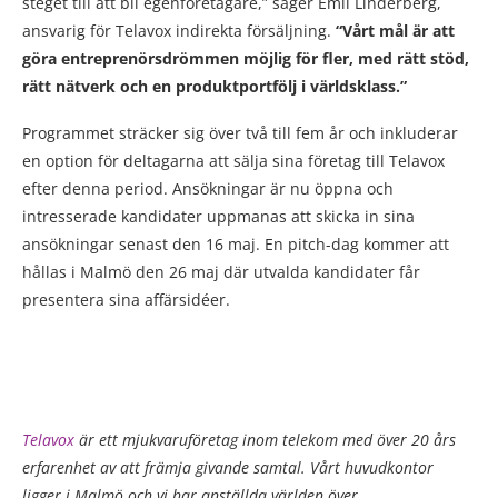
steget till att bli egenföretagare,” säger Emil Linderberg,
ansvarig för Telavox indirekta försäljning.
“Vårt mål är att
göra entreprenörsdrömmen möjlig för fler, med rätt stöd,
rätt nätverk och en produktportfölj i världsklass.”
Programmet sträcker sig över två till fem år och inkluderar
en option för deltagarna att sälja sina företag till Telavox
efter denna period. Ansökningar är nu öppna och
intresserade kandidater uppmanas att skicka in sina
ansökningar senast den 16 maj. En pitch-dag kommer att
hållas i Malmö den 26 maj där utvalda kandidater får
presentera sina affärsidéer.
Telavox
är ett mjukvaruföretag inom telekom med över 20 års
erfarenhet av att främja givande samtal. Vårt huvudkontor
ligger i Malmö och vi har anställda världen över.