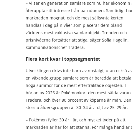
– Vi ser en generation samlare som nu har ekonomin 
återuppta sitt intresse från barndomen. Samtidigt ha
marknaden mognat, och de mest sällsynta korten
handlas i dag på nivåer som placerar dem bland
världens mest exklusiva samlarobjekt. Trenden och
prisnivåerna fortsätter att stiga, säger Sofia Hagelin,
kommunikationschef Tradera.
Flera kort kvar i toppsegmentet
Utvecklingen drivs inte bara av nostalgi, utan också a
en växande grupp samlare som är beredda att betala
höga summor för de mest eftertraktade objekten. I
början av 2026 är Pokémonkort den mest sålda varan
Tradera, och över 80 procent av köparna är män. Den
största åldersgruppen är 30–34 år, följt av 25–29 år.
– Pokémon fyller 30 år i år, och mycket tyder på att
marknaden är här för att stanna. För många handlar d