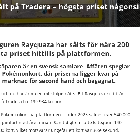
t på Tradera – högsta priset någons
guren Rayquaza har sålts för nära 200
a priset hittills på plattformen.
öparen är en svensk samlare. Affären speglar
va Pokémonkort, där priserna ligger kvar på
ta marknad för second hand och begagnat.
ch nu har ännu en milstolpe nåtts. Ett Rayquaza-kort från
 på Tradera för 199 984 kronor.
d Pokémonkort på plattformen. Under 2025 såldes över 540 000
jämfört med året innan. Samtidigt omsatte kategorin 140
00 kort, vilket motsvarar ungefär ett kort var 30:e sekund.