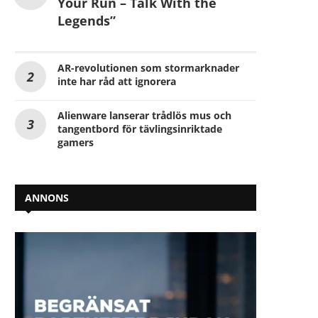
Your Run – Talk With the
Legends”
AR-revolutionen som stormarknader
inte har råd att ignorera
Alienware lanserar trådlös mus och
tangentbord för tävlingsinriktade
gamers
ANNONS