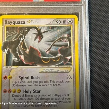
t på Tradera – högsta priset någonsin