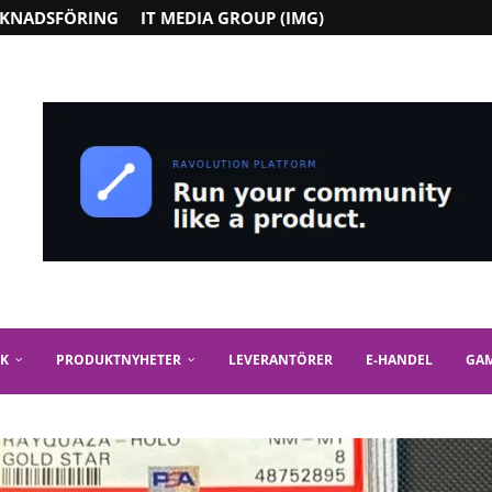
KNADSFÖRING
IT MEDIA GROUP (IMG)
IK
PRODUKTNYHETER
LEVERANTÖRER
E-HANDEL
GA