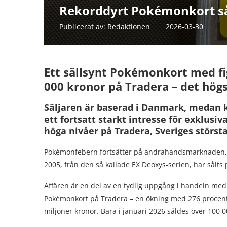
Rekorddyrt Pokémonkort sål
Publicerat av:
Redaktionen
2026-03-30
Ett sällsynt Pokémonkort med fi
000 kronor på Tradera – det högst
Säljaren är baserad i Danmark, medan k
ett fortsatt starkt intresse för exklusi
höga nivåer på Tradera, Sveriges störs
Pokémonfebern fortsätter på andrahandsmarknaden, o
2005, från den så kallade EX Deoxys-serien, har sålts
Affären är en del av en tydlig uppgång i handeln me
Pokémonkort på Tradera – en ökning med 276 procent 
miljoner kronor. Bara i januari 2026 såldes över 100 0