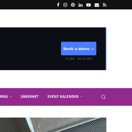
MING
SÄKERHET
EVENT KALENDER