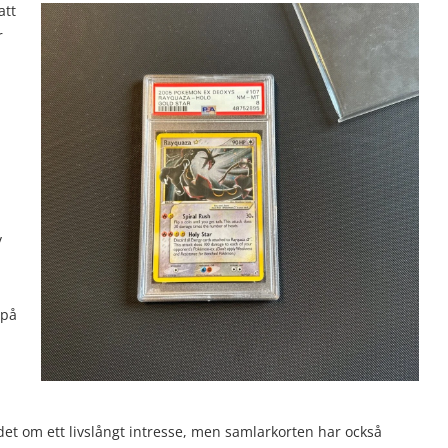
att
r
v
 på
et om ett livslångt intresse, men samlarkorten har också