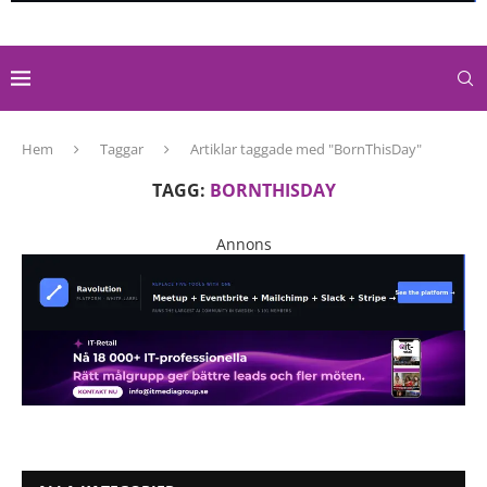
Hem
Taggar
Artiklar taggade med "BornThisDay"
TAGG:
BORNTHISDAY
Annons