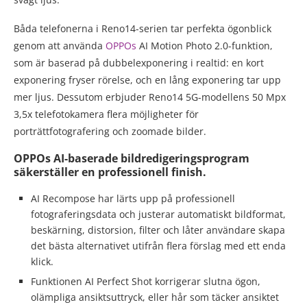
Båda telefonerna i Reno14-serien tar perfekta ögonblick
genom att använda
OPPOs
AI Motion Photo 2.0-funktion,
som är baserad på dubbelexponering i realtid: en kort
exponering fryser rörelse, och en lång exponering tar upp
mer ljus. Dessutom erbjuder Reno14 5G-modellens 50 Mpx
3,5x telefotokamera flera möjligheter för
porträttfotografering och zoomade bilder.
OPPOs AI-baserade bildredigeringsprogram
säkerställer en professionell finish.
AI Recompose har lärts upp på professionell
fotograferingsdata och justerar automatiskt bildformat,
beskärning, distorsion, filter och låter användare skapa
det bästa alternativet utifrån flera förslag med ett enda
klick.
Funktionen AI Perfect Shot korrigerar slutna ögon,
olämpliga ansiktsuttryck, eller hår som täcker ansiktet