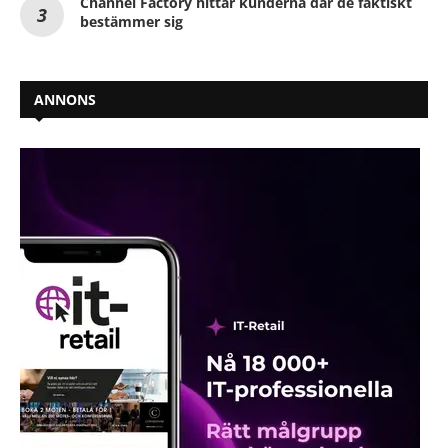
Channel Factory hittar kunderna där de faktiskt
bestämmer sig
ANNONS