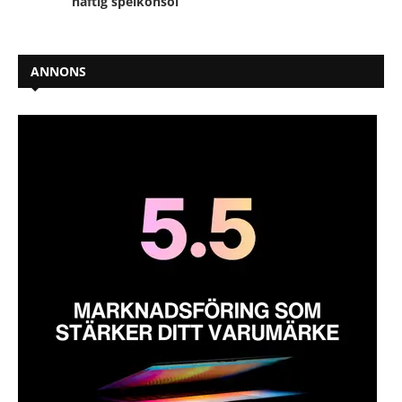
häftig spelkonsol
ANNONS