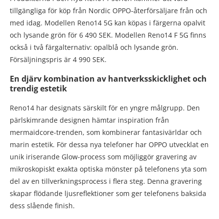
tillgängliga för köp från Nordic OPPO-återförsäljare från och
med idag. Modellen Reno14 5G kan köpas i färgerna opalvit
och lysande grön för 6 490 SEK. Modellen Reno14 F 5G finns
också i två färgalternativ: opalblå och lysande grön.
Försäljningspris är 4 990 SEK.
En djärv kombination av hantverksskicklighet och
trendig estetik
Reno14 har designats särskilt för en yngre målgrupp. Den
pärlskimrande designen hämtar inspiration från
mermaidcore-trenden, som kombinerar fantasivärldar och
marin estetik. För dessa nya telefoner har OPPO utvecklat en
unik iriserande Glow-process som möjliggör gravering av
mikroskopiskt exakta optiska mönster på telefonens yta som
del av en tillverkningsprocess i flera steg. Denna gravering
skapar flödande ljusreflektioner som ger telefonens baksida
dess slående finish.