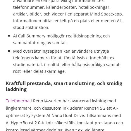
användare enkelt spara viktig information t.ex.
telefonnummer, kalenderposter, hotellbokningar,
artiklar, bilder, och videor i en separat Mind Space-app.
Informationen hittas enkelt på en plats eller med en AI-
stödd sökfunktion.
AI Call Summary möjliggör realtidsinspelning och
sammanfattning av samtal.
Med översättningsappen kan användare utnyttja
telefonens kamera för att förstå fysiskt innehåll t.ex.
studiematerial, i realtid, eller hålla tvåspråkiga samtal i
röst- eller delat skärmläge.
Kraftfull prestanda, smart anslutning, och smidig
laddning
Telefonerna
i Reno14-serien har avancerad kylning med
ångkammare, och dessutom inkluderar Reno14 5G ett AI-
optimerat kylsystem AI Nano Dual-Drive. Tillsammans med
AI HyperBoost 2.0-teknik säkerställs konstant prestanda och
kontrollerad värmeavledning, även t.ex. vid längre