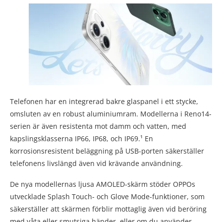
Telefonen har en integrerad bakre glaspanel i ett stycke,
omsluten av en robust aluminiumram. Modellerna i Reno14-
serien är även resistenta mot damm och vatten, med
kapslingsklasserna IP66, IP68, och IP69.¹ En
korrosionsresistent beläggning på USB-porten säkerställer
telefonens livslängd även vid krävande användning.
De nya modellernas ljusa AMOLED-skärm stöder OPPOs
utvecklade Splash Touch- och Glove Mode-funktioner, som
säkerställer att skärmen förblir mottaglig även vid beröring
med våta eller smutsiga händer, eller om du använder