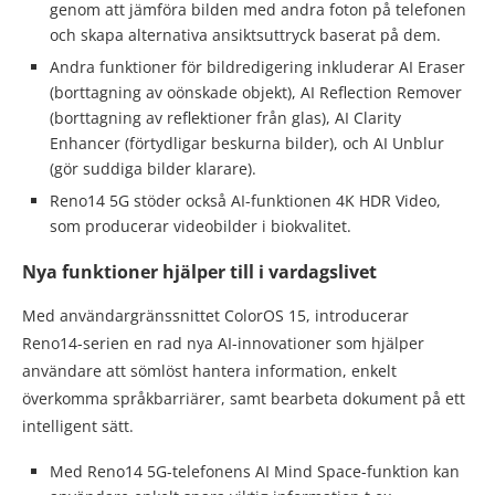
genom att jämföra bilden med andra foton på telefonen
och skapa alternativa ansiktsuttryck baserat på dem.
Andra funktioner för bildredigering inkluderar AI Eraser
(borttagning av oönskade objekt), AI Reflection Remover
(borttagning av reflektioner från glas), AI Clarity
Enhancer (förtydligar beskurna bilder), och AI Unblur
(gör suddiga bilder klarare).
Reno14 5G stöder också AI-funktionen 4K HDR Video,
som producerar videobilder i biokvalitet.
Nya funktioner hjälper till i vardagslivet
Med användargränssnittet ColorOS 15, introducerar
Reno14-serien en rad nya AI-innovationer som hjälper
användare att sömlöst hantera information, enkelt
överkomma språkbarriärer, samt bearbeta dokument på ett
intelligent sätt.
Med Reno14 5G-telefonens AI Mind Space-funktion kan