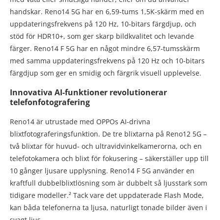
handskar. Reno14 5G har en 6,59-tums 1,5K-skärm med en
uppdateringsfrekvens på 120 Hz, 10-bitars färgdjup, och
stöd för HDR10+, som ger skarp bildkvalitet och levande
färger. Reno14 F 5G har en något mindre 6,57-tumsskärm
med samma uppdateringsfrekvens på 120 Hz och 10-bitars
färgdjup som ger en smidig och färgrik visuell upplevelse.
Innovativa AI-funktioner revolutionerar
telefonfotografering
Reno14 är utrustade med OPPOs AI-drivna
blixtfotograferingsfunktion. De tre blixtarna på Reno12 5G –
två blixtar för huvud- och ultravidvinkelkamerorna, och en
telefotokamera och blixt för fokusering – säkerställer upp till
10 gånger ljusare upplysning. Reno14 F 5G använder en
kraftfull dubbelblixtlösning som är dubbelt så ljusstark som
tidigare modeller.² Tack vare det uppdaterade Flash Mode,
kan båda telefonerna ta ljusa, naturligt tonade bilder även i
svagt ljus.