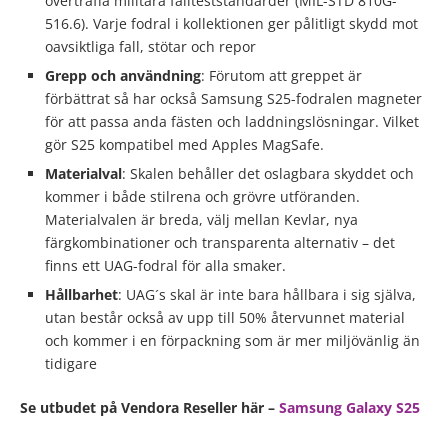
överträffa militära fallteststandarder (MIL-STD 810G-
516.6). Varje fodral i kollektionen ger pålitligt skydd mot
oavsiktliga fall, stötar och repor
Grepp och användning
: Förutom att greppet är
förbättrat så har också Samsung S25-fodralen magneter
för att passa anda fästen och laddningslösningar. Vilket
gör S25 kompatibel med Apples MagSafe.
Materialval
: Skalen behåller det oslagbara skyddet och
kommer i både stilrena och grövre utföranden.
Materialvalen är breda, välj mellan Kevlar, nya
färgkombinationer och transparenta alternativ – det
finns ett UAG-fodral för alla smaker.
Hållbarhet
: UAG´s skal är inte bara hållbara i sig själva,
utan består också av upp till 50% återvunnet material
och kommer i en förpackning som är mer miljövänlig än
tidigare
Se utbudet på Vendora Reseller här –
Samsung Galaxy S25