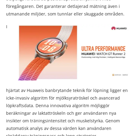
föregångaren. Det garanterar detlajerad mätning även i
utmanande miljöer, som tunnlar eller skuggade områden.
I
hjärtat av Huaweis banbrytande teknik för löpning ligger en
icke-invasiv algoritm för mjölksyratröskel och avancerad
löpkraftsdata. Denna innovativa algoritm möjliggör
beräkningar av laktattröskeln och ger användaren nya
insikter om träningsintensitet och muskelstyrka. Genom
automatisk analys av dessa värden kan användaren
skräddarsy träningspass och lopp-strategier.