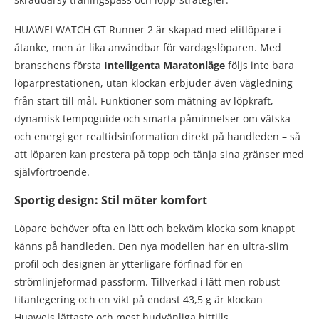
HUAWEI WATCH GT Runner 2 är skapad med elitlöpare i
åtanke, men är lika användbar för vardagslöparen. Med
branschens första
Intelligenta Maratonläge
följs inte bara
löparprestationen, utan klockan erbjuder även vägledning
från start till mål. Funktioner som mätning av löpkraft,
dynamisk tempoguide och smarta påminnelser om vätska
och energi ger realtidsinformation direkt på handleden – så
att löparen kan prestera på topp och tänja sina gränser med
självförtroende.
Sportig design: Stil möter komfort
Löpare behöver ofta en lätt och bekväm klocka som knappt
känns på handleden. Den nya modellen har en ultra-slim
profil och designen är ytterligare förfinad för en
strömlinjeformad passform. Tillverkad i lätt men robust
titanlegering och en vikt på endast 43,5 g är klockan
Huaweis lättaste och mest hudvänliga hittills.