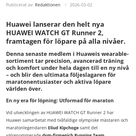
Publicerat av:
Redaktionen
2026-03-02
Huawei lanserar den helt nya
HUAWEI WATCH GT Runner 2,
framtagen för löpare på alla nivåer.
Denna senaste medlem i Huaweis wearable-
sortiment tar precision, avancerad träning
och komfort under hela dagen till en ny nivå
– och blir den ultimata följeslagaren för
maratonentusiaster och aktiva löpare
världen över.
En ny era för löpning: Utformad för maraton
Vid utvecklingen av HUAWEI WATCH GT Runner 2 har
Huawei samarbetat med tvåfaldige olympiske mästaren och
maratonlegendaren
Eliud Kipchoge
samt det
välrenommerade
dsm-firmenich Running Team
.