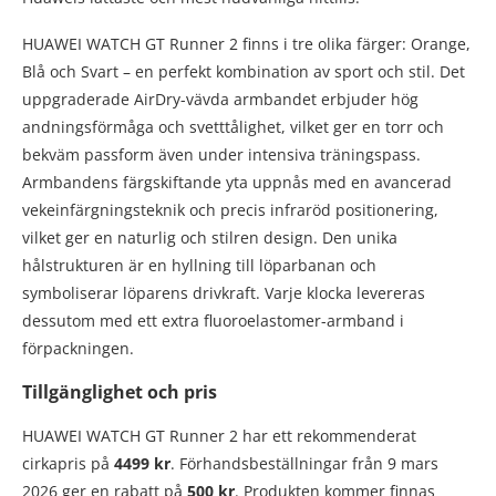
HUAWEI WATCH GT Runner 2 finns i tre olika färger: Orange,
Blå och Svart – en perfekt kombination av sport och stil. Det
uppgraderade AirDry-vävda armbandet erbjuder hög
andningsförmåga och svetttålighet, vilket ger en torr och
bekväm passform även under intensiva träningspass.
Armbandens färgskiftande yta uppnås med en avancerad
vekeinfärgningsteknik och precis infraröd positionering,
vilket ger en naturlig och stilren design. Den unika
hålstrukturen är en hyllning till löparbanan och
symboliserar löparens drivkraft. Varje klocka levereras
dessutom med ett extra fluoroelastomer-armband i
förpackningen.
Tillgänglighet och pris
HUAWEI WATCH GT Runner 2 har ett rekommenderat
cirkapris på
4499 kr
. Förhandsbeställningar från 9 mars
2026 ger en rabatt på
500 kr
. Produkten kommer finnas