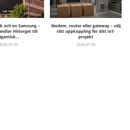
nk och en Samsung –
Modem, router eller gateway – välj
andlar Hötorget till
rätt uppkoppling för ditt IoT-
igantisk...
projekt
2026-07-29
2026-07-28