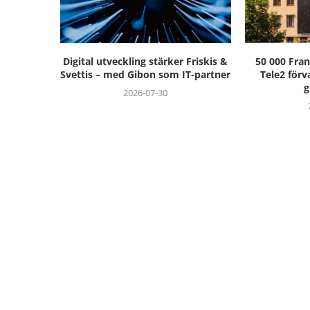
Digital utveckling stärker Friskis &
50 000 Fra
Svettis – med Gibon som IT-partner
Tele2 förv
g
2026-07-30