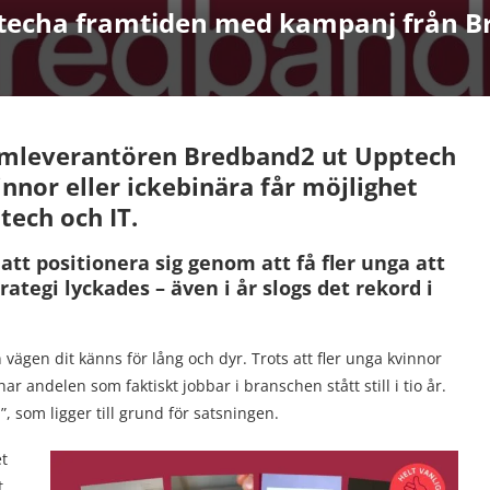
upptecha framtiden med kampanj från 
ekomleverantören Bredband2 ut Upptech
nnor eller ickebinära får möjlighet
tech och IT.
 att positionera sig genom att få fler unga att
ategi lyckades – även i år slogs det rekord i
vägen dit känns för lång och dyr. Trots att fler unga kvinnor
r andelen som faktiskt jobbar i branschen stått still i tio år.
, som ligger till grund för satsningen.
et
t