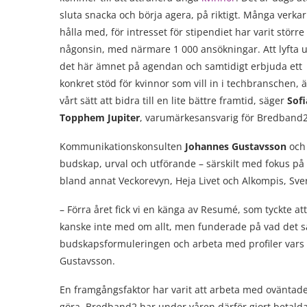
sluta snacka och börja agera, på riktigt. Många verkar
hålla med, för intresset för stipendiet har varit större
någonsin, med närmare 1 000 ansökningar. Att lyfta 
det här ämnet på agendan och samtidigt erbjuda ett
konkret stöd för kvinnor som vill in i techbranschen, ä
vårt sätt att bidra till en lite bättre framtid, säger
Sofi
Topphem Jupiter
, varumärkesansvarig för Bredband2
Kommunikationskonsulten
Johannes Gustavsson
och
budskap, urval och utförande – särskilt med fokus på
bland annat Veckorevyn, Heja Livet och Alkompis, Sver
– Förra året fick vi en känga av Resumé, som tyckte att
kanske inte med om allt, men funderade på vad det sa
budskapsformuleringen och arbeta med profiler vars 
Gustavsson.
En framgångsfaktor har varit att arbeta med oväntade
göra. Bredband2 har under våren därför gjort betal