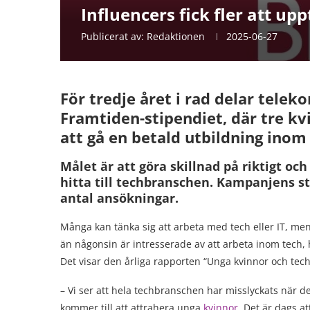
Influencers fick fler att 
Publicerat av:
Redaktionen
2025-06-27
För tredje året i rad delar tel
Framtiden-stipendiet, där tre kvi
att gå en betald utbildning inom 
Målet är att göra skillnad på riktigt och
hitta till techbranschen. Kampanjens str
antal ansökningar.
Många kan tänka sig att arbeta med tech eller IT, men 
än någonsin är intresserade av att arbeta inom tech, ha
Det visar den årliga rapporten “Unga kvinnor och tech”
– Vi ser att hela techbranschen har misslyckats när d
kommer till att attrahera unga
kvinnor
. Det är dags at