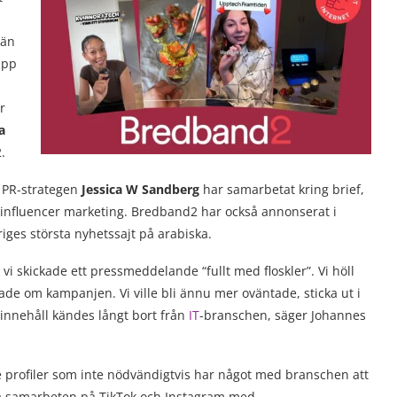
 än
upp
r
a
.
 PR-strategen
Jessica W Sandberg
har samarbetat kring brief,
 influencer marketing. Bredband2 har också annonserat i
iges största nyhetssajt på arabiska.
 vi skickade ett pressmeddelande “fullt med floskler”. Vi höll
de om kampanjen. Vi ville bli ännu mer oväntade, sticka ut i
innehåll kändes långt bort från
IT
-branschen, säger Johannes
 profiler som inte nödvändigtvis har något med branschen att
da samarbeten på TikTok och Instagram med