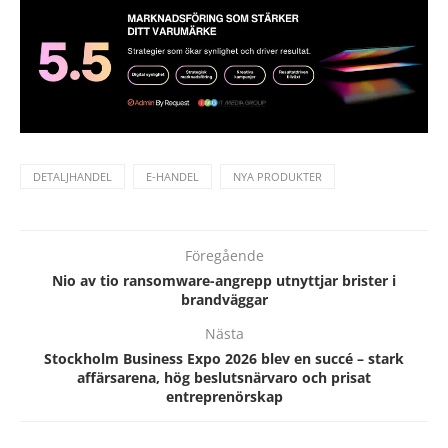
DETALJHANDEL
E-HANDEL
NYA PRODUKTER
Föregående
Nio av tio ransomware-angrepp utnyttjar brister i
brandväggar
Nästa
Stockholm Business Expo 2026 blev en succé – stark
affärsarena, hög beslutsnärvaro och prisat
entreprenörskap