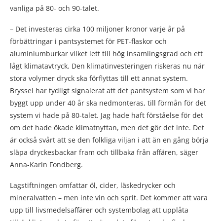
vanliga på 80- och 90-talet.
– Det investeras cirka 100 miljoner kronor varje år på
förbättringar i pantsystemet för PET-flaskor och
aluminiumburkar vilket lett till hög insamlingsgrad och ett
lågt klimatavtryck. Den klimatinvesteringen riskeras nu när
stora volymer dryck ska förflyttas till ett annat system.
Bryssel har tydligt signalerat att det pantsystem som vi har
byggt upp under 40 år ska nedmonteras, till förmån för det
system vi hade på 80-talet. Jag hade haft förståelse för det
om det hade ökade klimatnyttan, men det gör det inte. Det
är också svårt att se den folkliga viljan i att än en gång börja
släpa dryckesbackar fram och tillbaka från affären, säger
Anna-Karin Fondberg.
Lagstiftningen omfattar öl, cider, läskedrycker och
mineralvatten – men inte vin och sprit. Det kommer att vara
upp till livsmedelsaffärer och systembolag att upplåta