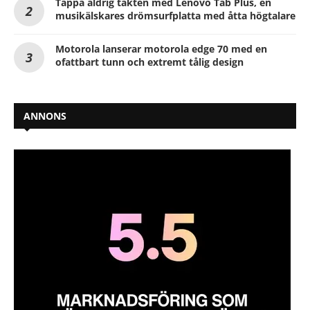
Tappa aldrig takten med Lenovo Tab Plus, en
musikälskares drömsurfplatta med åtta högtalare
Motorola lanserar motorola edge 70 med en
ofattbart tunn och extremt tålig design
ANNONS