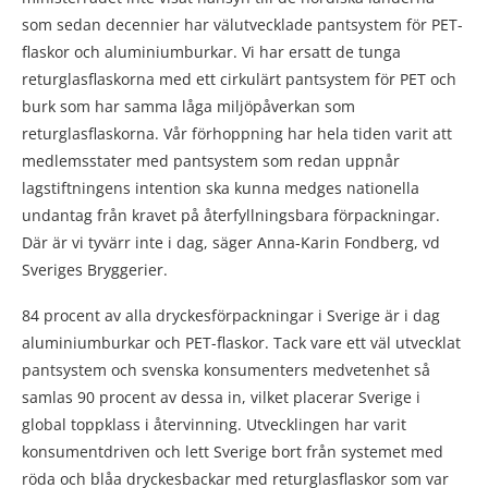
som sedan decennier har välutvecklade pantsystem för PET-
flaskor och aluminiumburkar. Vi har ersatt de tunga
returglasflaskorna med ett cirkulärt pantsystem för PET och
burk som har samma låga miljöpåverkan som
returglasflaskorna. Vår förhoppning har hela tiden varit att
medlemsstater med pantsystem som redan uppnår
lagstiftningens intention ska kunna medges nationella
undantag från kravet på återfyllningsbara förpackningar.
Där är vi tyvärr inte i dag, säger Anna-Karin Fondberg, vd
Sveriges Bryggerier.
84 procent av alla dryckesförpackningar i Sverige är i dag
aluminiumburkar och PET-flaskor. Tack vare ett väl utvecklat
pantsystem och svenska konsumenters medvetenhet så
samlas 90 procent av dessa in, vilket placerar Sverige i
global toppklass i återvinning. Utvecklingen har varit
konsumentdriven och lett Sverige bort från systemet med
röda och blåa dryckesbackar med returglasflaskor som var