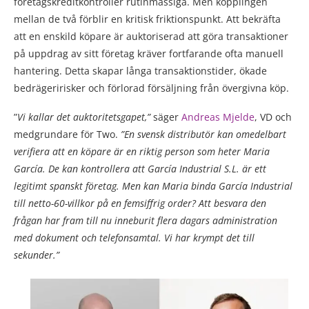
företagskreditkontroller rutinmässiga. Men kopplingen
mellan de två förblir en kritisk friktionspunkt. Att bekräfta
att en enskild köpare är auktoriserad att göra transaktioner
på uppdrag av sitt företag kräver fortfarande ofta manuell
hantering. Detta skapar långa transaktionstider, ökade
bedrägeririsker och förlorad försäljning från övergivna köp.
”
Vi kallar det auktoritetsgapet,”
säger
Andreas Mjelde
, VD och
medgrundare för Two.
”En svensk distributör kan omedelbart
verifiera att en köpare är en riktig person som heter Maria
García. De kan kontrollera att García Industrial S.L. är ett
legitimt spanskt företag. Men kan Maria binda García Industrial
till netto-60-villkor på en femsiffrig order? Att besvara den
frågan har fram till nu inneburit flera dagars administration
med dokument och telefonsamtal. Vi har krympt det till
sekunder.”