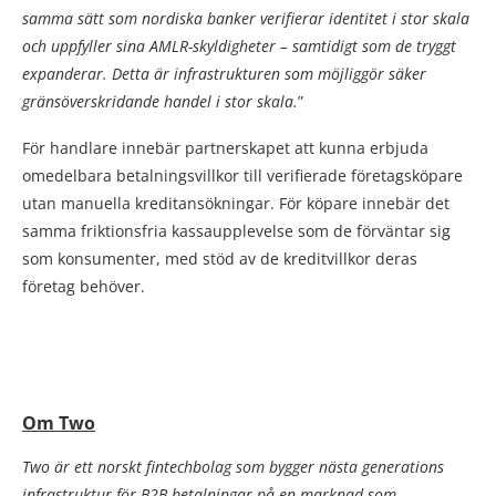
samma sätt som nordiska banker verifierar identitet i stor skala
och uppfyller sina AMLR-skyldigheter – samtidigt som de tryggt
expanderar. Detta är infrastrukturen som möjliggör säker
gränsöverskridande handel i stor skala.
”
För handlare innebär partnerskapet att kunna erbjuda
omedelbara betalningsvillkor till verifierade företagsköpare
utan manuella kreditansökningar. För köpare innebär det
samma friktionsfria kassaupplevelse som de förväntar sig
som konsumenter, med stöd av de kreditvillkor deras
företag behöver.
Om Two
Two är ett norskt fintechbolag som bygger nästa generations
infrastruktur för B2B-betalningar på en marknad som