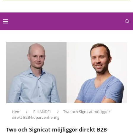
Hem
E-HANDEL
Two och Signicat möjliggör
direkt B2B-köparverifiering
Two och Signicat möjliggör direkt B2B-