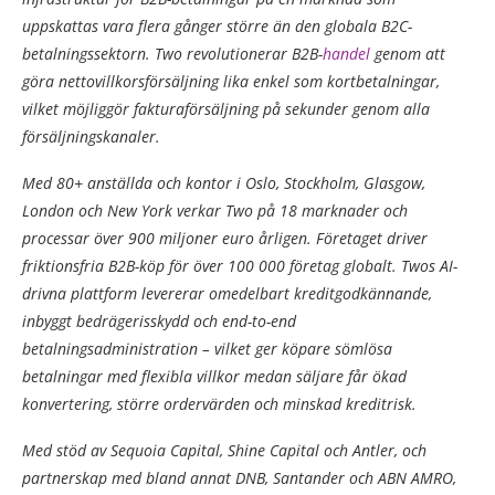
uppskattas vara flera gånger större än den globala B2C-
betalningssektorn. Two revolutionerar B2B-
handel
genom att
göra nettovillkorsförsäljning lika enkel som kortbetalningar,
vilket möjliggör fakturaförsäljning på sekunder genom alla
försäljningskanaler.
Med 80+ anställda och kontor i Oslo, Stockholm, Glasgow,
London och New York verkar Two på 18 marknader och
processar över 900 miljoner euro årligen. Företaget driver
friktionsfria B2B-köp för över 100 000 företag globalt. Twos AI-
drivna plattform levererar omedelbart kreditgodkännande,
inbyggt bedrägerisskydd och end-to-end
betalningsadministration – vilket ger köpare sömlösa
betalningar med flexibla villkor medan säljare får ökad
konvertering, större ordervärden och minskad kreditrisk.
Med stöd av Sequoia Capital, Shine Capital och Antler, och
partnerskap med bland annat DNB, Santander och ABN AMRO,