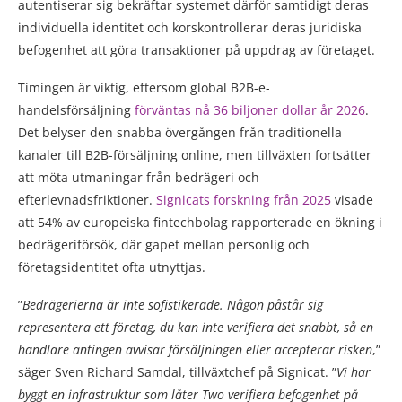
autentiserar sig bekräftar systemet därför samtidigt deras
individuella identitet och korskontrollerar deras juridiska
befogenhet att göra transaktioner på uppdrag av företaget.
Timingen är viktig, eftersom global B2B-e-
handelsförsäljning
förväntas nå 36 biljoner dollar år 2026
.
Det belyser den snabba övergången från traditionella
kanaler till B2B-försäljning online, men tillväxten fortsätter
att möta utmaningar från bedrägeri och
efterlevnadsfriktioner.
Signicats forskning från 2025
visade
att 54% av europeiska fintechbolag rapporterade en ökning i
bedrägeriförsök, där gapet mellan personlig och
företagsidentitet ofta utnyttjas.
”
Bedrägerierna är inte sofistikerade. Någon påstår sig
representera ett företag, du kan inte verifiera det snabbt, så en
handlare antingen avvisar försäljningen eller accepterar risken
,”
säger Sven Richard Samdal, tillväxtchef på Signicat. ”
Vi har
byggt en infrastruktur som låter Two verifiera befogenhet på