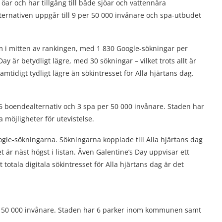
öar och har tillgång till både sjöar och vattennära
ernativen uppgår till 9 per 50 000 invånare och spa-utbudet
lm i mitten av rankingen, med 1 830 Google-sökningar per
y är betydligt lägre, med 30 sökningar – vilket trots allt är
amtidigt tydligt lägre än sökintresset för Alla hjärtans dag.
16 boendealternativ och 3 spa per 50 000 invånare. Staden har
a möjligheter för utevistelse.
Google-sökningarna. Sökningarna kopplade till Alla hjärtans dag
t är näst högst i listan. Även Galentine’s Day uppvisar ett
t totala digitala sökintresset för Alla hjärtans dag är det
r 50 000 invånare. Staden har 6 parker inom kommunen samt