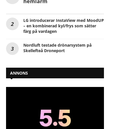
hemlarm
LG introducerar InstaView med MoodUP
– en kombinerad kyl/frys som sätter
färg på vardagen
Nordluft testade drönarsystem på
Skellefteå Droneport
ANNONS