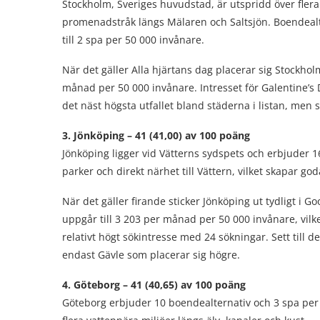
Stockholm, Sveriges huvudstad, är utspridd över flera 
promenadstråk längs Mälaren och Saltsjön. Boendealt
till 2 spa per 50 000 invånare.
När det gäller Alla hjärtans dag placerar sig Stockho
månad per 50 000 invånare. Intresset för Galentine’s Da
det näst högsta utfallet bland städerna i listan, men s
3. Jönköping – 41 (41,00) av 100 poäng
Jönköping ligger vid Vätterns sydspets och erbjuder 
parker och direkt närhet till Vättern, vilket skapar god
När det gäller firande sticker Jönköping ut tydligt i 
uppgår till 3 203 per månad per 50 000 invånare, vilke
relativt högt sökintresse med 24 sökningar. Sett till de
endast Gävle som placerar sig högre.
4. Göteborg – 41 (40,65) av 100 poäng
Göteborg erbjuder 10 boendealternativ och 3 spa pe