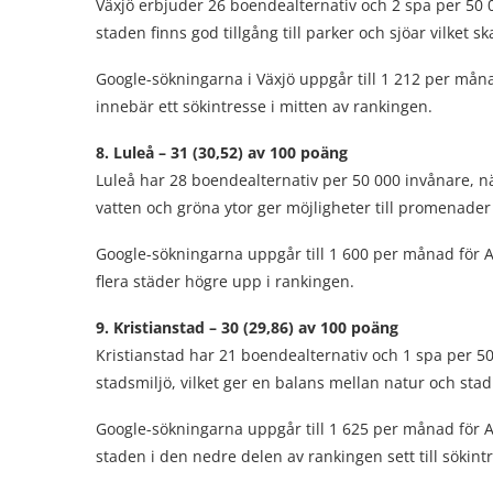
Växjö erbjuder 26 boendealternativ och 2 spa per 50 
staden finns god tillgång till parker och sjöar vilket s
Google-sökningarna i Växjö uppgår till 1 212 per månad
innebär ett sökintresse i mitten av rankingen.
8. Luleå – 31 (30,52) av 100 poäng
Luleå har 28 boendealternativ per 50 000 invånare, näs
vatten och gröna ytor ger möjligheter till promenade
Google-sökningarna uppgår till 1 600 per månad för All
flera städer högre upp i rankingen.
9. Kristianstad – 30 (29,86) av 100 poäng
Kristianstad har 21 boendealternativ och 1 spa per 5
stadsmiljö, vilket ger en balans mellan natur och stad
Google-sökningarna uppgår till 1 625 per månad för All
staden i den nedre delen av rankingen sett till sökint