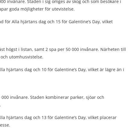
000 invånare. Staden i sig omges av skog och som besökare i
kapar goda möjligheter för utevistelse.
 för Alla hjärtans dag och 15 för Galentine’s Day, vilket
t högst i listan, samt 2 spa per 50 000 invånare. Närheten till
r och utomhusvistelse.
a hjärtans dag och 10 för Galentine’s Day, vilket är lägre än i
0 000 invånare. Staden kombinerar parker, sjöar och
.
a hjärtans dag och 13 för Galentine’s Day, vilket placerar
resse.