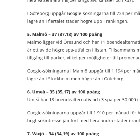
flera vattennära miljöer längs älv, kanaler och kust.
I Göteborg uppgår Google-sökningarna till 734 per måna
lägre än i flertalet städer högre upp i rankingen.
5. Malmö – 37 (37,18) av 100 poäng
Malmö ligger vid Öresund och har 11 boendealternativ
är ett av de högre spa-utfallen i listan. Tillsamma
tillgång till parker, vilket ger möjligheter till promen
Google-sökningarna i Malmö uppgår till 1 194 per måna
lägre än i Stockholm men högre än i Göteborg.
6. Umeå – 35 (35,17) av 100 poäng
Umeå har 18 boendealternativ och 3 spa per 50 000 in
Google-sökningarna uppgår till 1 910 per månad för All
högt sökintresse jämfört med flera andra städer i ran
7. Växjö – 34 (34,19) av 100 poäng