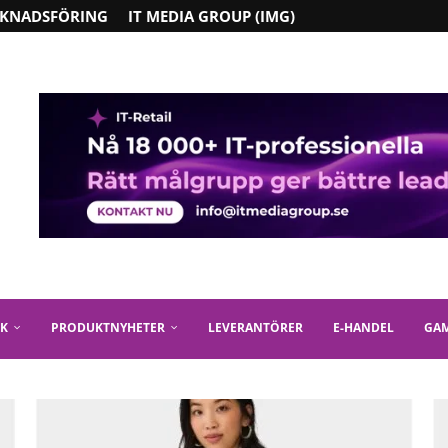
KNADSFÖRING
IT MEDIA GROUP (IMG)
IK
PRODUKTNYHETER
LEVERANTÖRER
E-HANDEL
GA