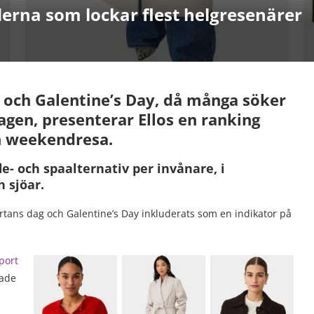
äderna som lockar flest helgresenärer
 och Galentine’s Day, då många söker
dagen, presenterar Ellos en ranking
en weekendresa.
- och spaalternativ per invånare, i
 sjöar.
hjärtans dag och Galentine’s Day inkluderats som en indikator på
port
ade