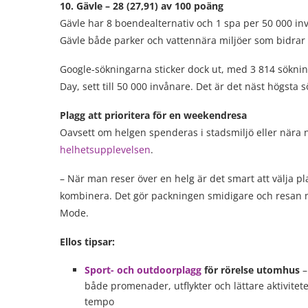
10. Gävle – 28 (27,91) av 100 poäng
Gävle har 8 boendealternativ och 1 spa per 50 000 i
Gävle både parker och vattennära miljöer som bidrar 
Google-sökningarna sticker dock ut, med 3 814 söknin
Day, sett till 50 000 invånare. Det är det näst högsta sö
Plagg att prioritera för en weekendresa
Oavsett om helgen spenderas i stadsmiljö eller nära n
helhetsupplevelsen
.
–
När man reser över en helg är det smart att välja 
kombinera. Det gör packningen smidigare och resan
Mode.
Ellos tipsar:
Sport- och outdoorplagg
för rörelse utomhus
–
både promenader, utflykter och lättare aktivitete
tempo