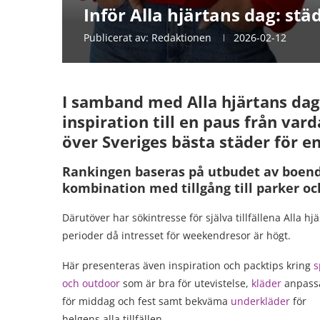
Inför Alla hjärtans dag: st
Publicerat av:
Redaktionen
2026-02-12
I samband med Alla hjärtans dag
inspiration till en paus från var
över Sveriges bästa städer för 
Rankingen baseras på utbudet av boende
kombination med tillgång till parker och
Därutöver har sökintresse för själva tillfällena Alla 
perioder då intresset för weekendresor är högt.
Här presenteras även inspiration och packtips kring
s
och outdoor
som är bra för utevistelse,
kläder
anpass
för middag och fest samt bekväma
underkläder
för
helgens alla tillfällen.