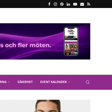
MING
SÄKERHET
EVENT KALENDER