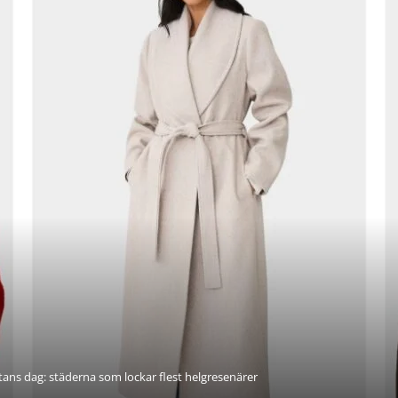
ärtans dag: städerna som lockar flest helgresenärer