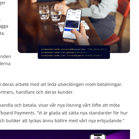
ger
n
lägga
ta,
kunden
nderna
 i deras arbete med att leda utvecklingen inom betalningar,
artners, handlare och deras kunder.
andla och betala, visar vår nya lösning vårt löfte att möta
fboard Payments. ”Vi är glada att sätta nya standarder för hur
ch butiker att lyckas ännu bättre med vårt nya erbjudande.”