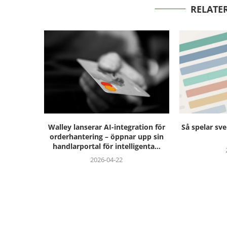
RELATE
Walley lanserar AI-integration för
Så spelar sv
orderhantering – öppnar upp sin
handlarportal för intelligenta...
2026-04-22