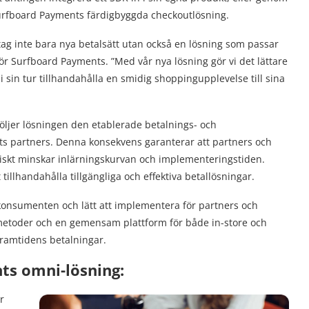
Surfboard Payments färdigbyggda checkoutlösning.
tag inte bara nya betalsätt utan också en lösning som passar
 för Surfboard Payments. ”Med vår nya lösning gör vi det lättare
i sin tur tillhandahålla en smidig shoppingupplevelse till sina
öljer lösningen den etablerade betalnings- och
s partners. Denna konsekvens garanterar att partners och
tiskt minskar inlärningskurvan och implementeringstiden.
tillhandahålla tillgängliga och effektiva betallösningar.
 konsumenten och lätt att implementera för partners och
metoder och en gemensam plattform för både in-store och
framtidens betalningar.
ts omni-lösning:
r