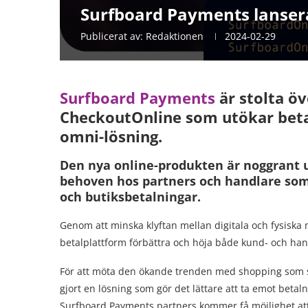
Surfboard Payments lansera
Publicerat av:
Redaktionen
2024-02-29
Surfboard Payments
är stolta öv
CheckoutOnline som utökar beta
omni-lösning.
Den nya online-produkten är noggrant u
behoven hos partners och handlare som 
och butiksbetalningar.
Genom att minska klyftan mellan digitala och fysiska
betalplattform förbättra och höja både kund- och han
För att möta den ökande trenden med shopping som sk
gjort en lösning som gör det lättare att ta emot betal
Surfboard Payments partners kommer få möjlighet att 