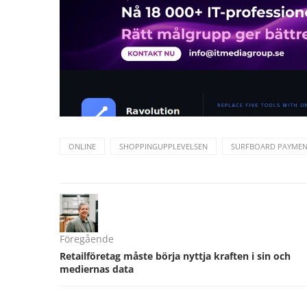
ONLINE
SHOPPINGUPPLEVELSEN
SURFBOARD PAYMEN
Föregående
Retailföretag måste börja nyttja kraften i sin och
mediernas data