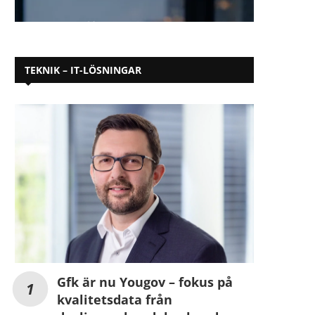
TEKNIK – IT-LÖSNINGAR
Gfk är nu Yougov – fokus på
kvalitetsdata från