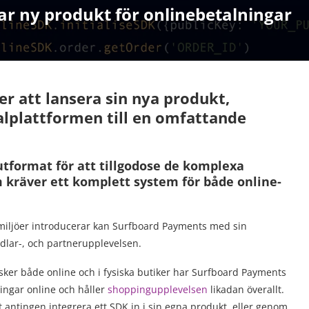
r ny produkt för onlinebetalningar
er att lansera sin nya produkt,
lplattformen till en omfattande
tformat för att tillgodose de komplexa
kräver ett komplett system för både online-
 miljöer introducerar kan Surfboard Payments med sin
dlar-, och partnerupplevelsen.
er både online och i fysiska butiker har Surfboard Payments
ningar online och håller
shoppingupplevelsen
likadan överallt.
antingen integrera ett SDK in i sin egna produkt, eller genom