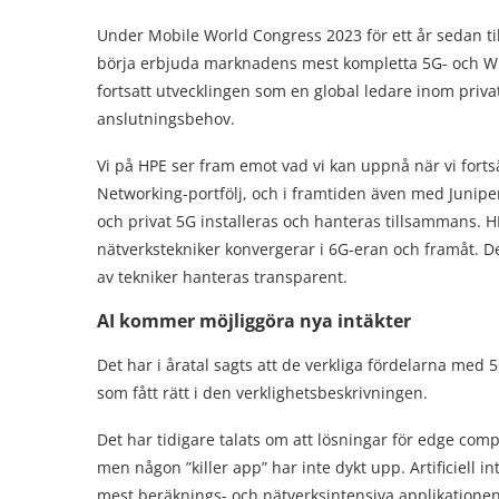
Under Mobile World Congress 2023 för ett år sedan til
börja erbjuda marknadens mest kompletta 5G- och Wi-F
fortsatt utvecklingen som en global ledare inom priv
anslutningsbehov.
Vi på HPE ser fram emot vad vi kan uppnå när vi forts
Networking-portfölj, och i framtiden även med Juniper
och privat 5G installeras och hanteras tillsammans. HP
nätverkstekniker konvergerar i 6G-eran och framåt. D
av tekniker hanteras transparent.
AI kommer möjliggöra nya intäkter
Det har i åratal sagts att de verkliga fördelarna med 5
som fått rätt i den verklighetsbeskrivningen.
Det har tidigare talats om att lösningar för edge comp
men någon ”killer app” har inte dykt upp. Artificiell in
mest beräknings- och nätverksintensiva applikatione