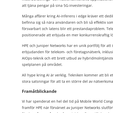
att tjäna pengar på sina 5G-investeringar.
Många affärer kring AI-inferens i edge kräver ett dedi
befinna sig så nära användaren och bli så effektiv som 
försvarbart och latens blir ett prestandaproblem. Te
positionerade att erbjuda en mer konkurrenskraftig l
HPE och Juniper Networks har en unik portfölj för at
erbjudanden för telekom- och företagsnätverk, inklusi
AIOps-teknik och ett brett utbud av hybridmolntjänste
spelplanen på området.
All hype kring AI är verklig. Tekniken kommer att bli e
stora satsningar för att ta en större del av nätverks
Framåtblickande
Vi har spenderat en hel del tid på Mobile World Cong
framför HPE när förvärvet av Juniper Networks slutförts.