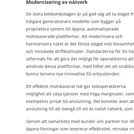
Modernisering av nätverk
De stora telekombolagen är på god väg att ta steget f
tidigare generationers modeller som bygger på
proprietära system till öppna, automatiserade
molnbaserade plattformar. Att modernisera och
harmonisera nätet är det första steget mot lönsamhe
och minskade driftkostnader. Standarderna för 5G ha
utformats för att göra det möjligt för operatörerna att
använda dessa plattformar, med löftet om att snabba
kunna lansera nya innovativa 5G-erbjudanden.
Ett effektivt molnbaserat nät ger teleoperatörerna
möjlighet att sälja tjänster med höga marginaler, som
exempelvis privat 5G-anslutning. Det kommer även att 
anslutning till att övergå till ett AI-nativt nätverk, s
Genom att samarbeta med kunder och partner har HPE d
öppna lösningar som levererar effektivitet, minskar r