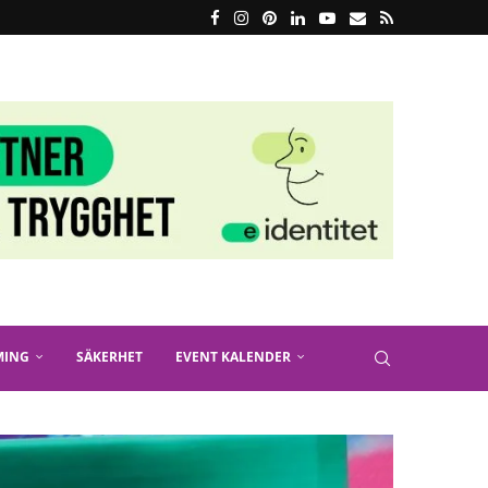
MING
SÄKERHET
EVENT KALENDER