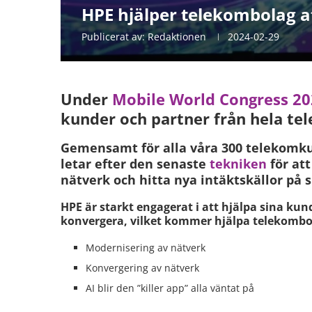
HPE hjälper telekombolag a
Publicerat av:
Redaktionen
2024-02-29
Under
Mobile World Congress 2
kunder och partner från hela te
Gemensamt för alla våra 300 telekomkund
letar efter den senaste
tekniken
för att
nätverk och hitta nya intäktskällor på s
HPE är starkt engagerat i att hjälpa sina kund
konvergera, vilket kommer hjälpa telekombo
Modernisering av nätverk
Konvergering av nätverk
AI blir den ”killer app” alla väntat på