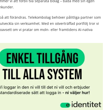
mmer vi att förbli två separata bolag – båda med sin egen
omkunder.
r på att förändras. Telekombolag behöver pålitliga partner som
utveckla sin verksamhet. Med en oöverträffad portfölj tror vi
oavsett om vi pratar om moln- eller framtidens AI-nativa