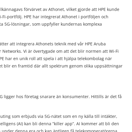
lkännagavs förvärvet av Athonet, vilket gjorde att HPE kunde
i-portfölj. HPE har integrerat Athonet i portföljen och
ata 5G-lösningar, som uppfyller kundernas komplexa
ätter att integrera Athonets teknik med vår HPE Aruba
 Networks. Vi är övertygade om att det blir normen att Wi-Fi
E har en unik roll att spela i att hjälpa telekombolag när
et blir en framtid där allt spektrum genom olika uppsättningar
G ligger hos företag snarare än konsumenter. Hittills är det få
uting som erbjuds via 5G-nätet som en ny källa till intäkter,
telligens (AI) kan bli denna ”killer app”. AI kommer att bli den
n under denna era och kan äntligen få telekomoperatörerna