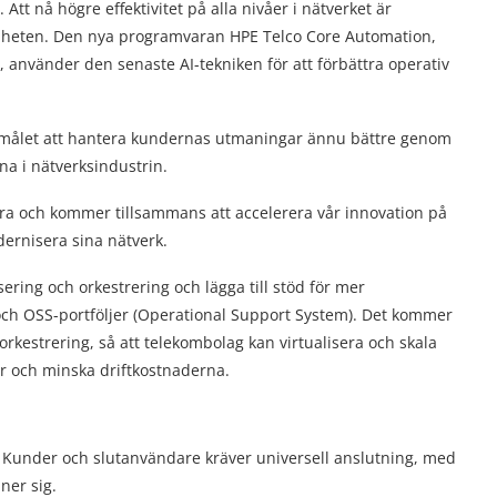
t nå högre effektivitet på alla nivåer i nätverket är
mheten. Den nya programvaran HPE Telco Core Automation,
använder den senaste AI-tekniken för att förbättra operativ
r målet att hantera kundernas utmaningar ännu bättre genom
na i nätverksindustrin.
dra och kommer tillsammans att accelerera vår innovation på
rnisera sina nätverk.
ering och orkestrering och lägga till stöd för mer
och OSS-portföljer (Operational Support System). Det kommer
sorkestrering, så att telekombolag kan virtualisera och skala
ter och minska driftkostnaderna.
. Kunder och slutanvändare kräver universell anslutning, med
ner sig.