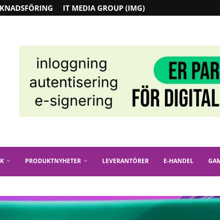
KNADSFÖRING
IT MEDIA GROUP (IMG)
IK
PRODUKTNYHETER
LEVERANTÖRER
E-HANDEL
GA