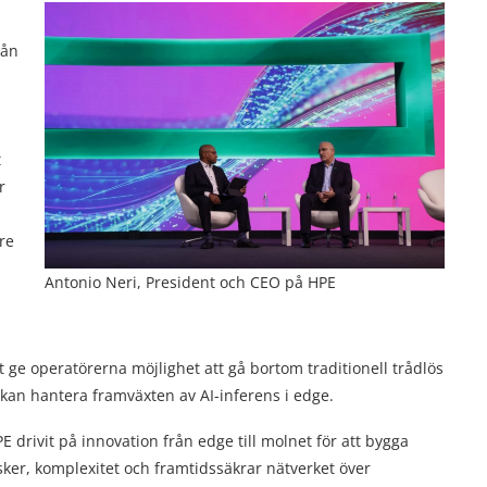
rån
t
r
re
Antonio Neri, President och CEO på HPE
ge operatörerna möjlighet att gå bortom traditionell trådlös
om kan hantera framväxten av AI-inferens i edge.
rivit på innovation från edge till molnet för att bygga
isker, komplexitet och framtidssäkrar nätverket över