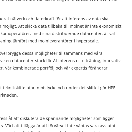
kerat nätverk och datorkraft för att inferens av data ska
möjligt. Att skicka data tillbaka till molnet är inte ekonomiskt
lekomoperatörer, med sina distribuerade datacenter, är väl
ösning jämfört med molnleverantörer i hyperscale.
t överbrygga dessa möjligheter tillsammans med våra
ve en datacenter-stack för AI-inferens och -träning, innovativ
r. Vår kombinerade portfölj och vår expertis förändrar
tt teknikskifte utan motstycke och under det skiftet gör HPE
marknaden.
ress åt att diskutera de spännande möjligheter som ligger
 Värt att tillägga är att förvärvet inte väntas vara avslutat