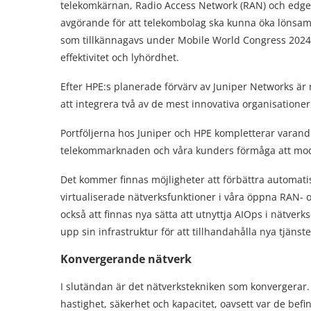
telekomkärnan, Radio Access Network (RAN) och edge. At
avgörande för att telekombolag ska kunna öka lönsa
som tillkännagavs under Mobile World Congress 2024, 
effektivitet och lyhördhet.
Efter HPE:s planerade förvärv av Juniper Networks ä
att integrera två av de mest innovativa organisationer
Portföljerna hos Juniper och HPE kompletterar varan
telekommarknaden och våra kunders förmåga att mode
Det kommer finnas möjligheter att förbättra automatis
virtualiserade nätverksfunktioner i våra öppna RAN- 
också att finnas nya sätta att utnyttja AIOps i nätverk
upp sin infrastruktur för att tillhandahålla nya tjäns
Konvergerande nätverk
I slutändan är det nätverkstekniken som konvergerar
hastighet, säkerhet och kapacitet, oavsett var de befin