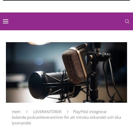
Hem
LEVERANTÖRER
PlayPilot integrerar
ledande podcastleverantörer för att minska sökandet och öka
lyssnandet