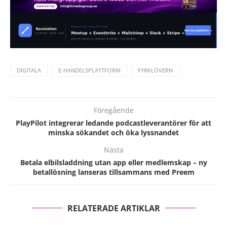
DIGITALA
E-HANDELSPLATTFORM
FYRKLÖVERN
Föregående
PlayPilot integrerar ledande podcastleverantörer för att
minska sökandet och öka lyssnandet
Nästa
Betala elbilsladdning utan app eller medlemskap – ny
betallösning lanseras tillsammans med Preem
RELATERADE ARTIKLAR