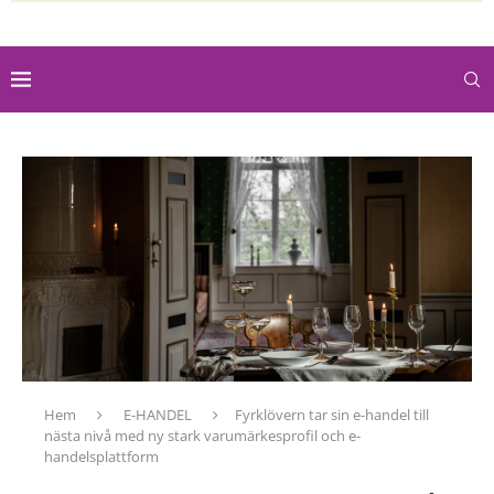
Hem
E-HANDEL
Fyrklövern tar sin e-handel till
nästa nivå med ny stark varumärkesprofil och e-
handelsplattform