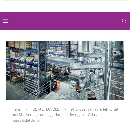
Hem
DETALJHANDEL
91 procent ökad effektivitet
hos Mathem genom lagerkonsolidering och Odas
logistikplattform