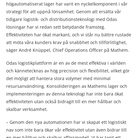
högautomatiserat lager har varit en nyckelkomponent i vår
strategi för att uppnå lönsamhet. Genom att ersätta vår
tidigare logistik- och distributionsteknologi med Odas
lösningar har vi redan sett betydande framsteg.
Effektiviteten har ökat markant, och vi står nu bättre rustade
att möta våra kunders krav på snabbhet och tillförlitlighet,
säger André Knüppel, Chief Operations Officer på Mathem.
Odas logistikplattform är en av de mest effektiva i världen
och kännetecknas av hög precision och flexibilitet, vilket gör
det möjligt att hantera stora volymer med minimal
resursanvändning. Konsolideringen av Mathems lager och
implementeringen av denna teknologi har inte bara ökat
effektiviteten utan också bidragit till en mer hållbar och
skalbar verksamhet.
– Genom den nya automationen har vi skapat ett logistiskt
nav som inte bara ökar vår effektivitet utan även bidrar till
en mer hållbar och skalbar affärsmodell. Vi har tagit ett