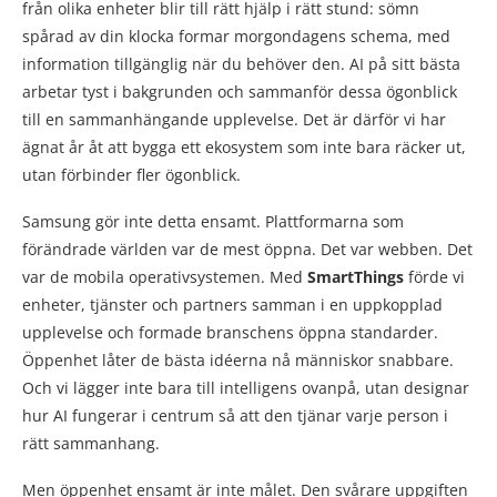
från olika enheter blir till rätt hjälp i rätt stund: sömn
spårad av din klocka formar morgondagens schema, med
information tillgänglig när du behöver den. AI på sitt bästa
arbetar tyst i bakgrunden och sammanför dessa ögonblick
till en sammanhängande upplevelse. Det är därför vi har
ägnat år åt att bygga ett ekosystem som inte bara räcker ut,
utan förbinder fler ögonblick.
Samsung gör inte detta ensamt. Plattformarna som
förändrade världen var de mest öppna. Det var webben. Det
var de mobila operativsystemen. Med
SmartThings
förde vi
enheter, tjänster och partners samman i en uppkopplad
upplevelse och formade branschens öppna standarder.
Öppenhet låter de bästa idéerna nå människor snabbare.
Och vi lägger inte bara till intelligens ovanpå, utan designar
hur AI fungerar i centrum så att den tjänar varje person i
rätt sammanhang.
Men öppenhet ensamt är inte målet. Den svårare uppgiften