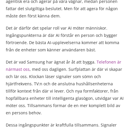
agentisk era och agerar på våra vägnar, medan personen
fattar det slutgiltiga beslutet. Men för att agera för någon
måste den först känna dem.
Det är därför det spelar roll var AI möter människor.
Ingångspunkterna är där AI förstår en person och bygger
förtroende. De bästa AI-upplevelserna kommer att komma
från de enheter som känner användaren bäst.
Det är vad Samsung har ägnat år åt att bygga.
Telefonen är
närmast oss
, med oss dagligen. Surfplattan är där vi skapar
och lär oss. Klockan läser signaler som sömn och
hjärtfrekvens. TV:n och de anslutna hushållsenheterna
tillför kontext från där vi lever. Och nya formfaktorer, från
hopfällbara enheter till intelligenta glasögon, utvidgar var AI
möter oss. Tillsammans formar de en mer komplett bild av
en persons behov.
Dessa ingångspunkter är kraftfulla tillsammans. Signaler