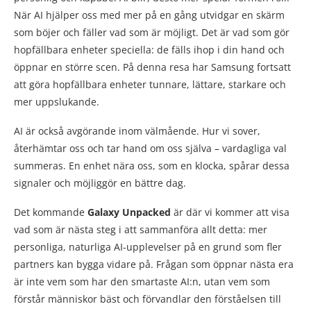
När AI hjälper oss med mer på en gång utvidgar en skärm
som böjer och fäller vad som är möjligt. Det är vad som gör
hopfällbara enheter speciella: de fälls ihop i din hand och
öppnar en större scen. På denna resa har Samsung fortsatt
att göra hopfällbara enheter tunnare, lättare, starkare och
mer uppslukande.
AI är också avgörande inom välmående. Hur vi sover,
återhämtar oss och tar hand om oss själva – vardagliga val
summeras. En enhet nära oss, som en klocka, spårar dessa
signaler och möjliggör en bättre dag.
Det kommande
Galaxy Unpacked
är där vi kommer att visa
vad som är nästa steg i att sammanföra allt detta: mer
personliga, naturliga AI-upplevelser på en grund som fler
partners kan bygga vidare på. Frågan som öppnar nästa era
är inte vem som har den smartaste AI:n, utan vem som
förstår människor bäst och förvandlar den förståelsen till