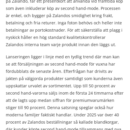
på Zalando, får ett presentkort att använda vid framtida köp
som även inkluderar köp av second hand-mode. Processen
är enkel, och bygger på Zalandos smidighet kring frakt,
betalning och fria returer. Inga foton behövs och heller inte
betalningar av portokostnader. För att säkerställa att plagg i
nyskick håller en hög standard kvalitetskontrollerar
Zalandos interna team varje produkt innan den läggs ut.
Lanseringen ligger i linje med en tydlig trend där man kan
se att försäljningen av second hand-mode för vuxna har
fördubblats de senaste åren. Efterfrågan har drivits av
jakten på välgjorda produkter samtidigt som kunderna även
uppskattar urvalet av sortimentet. Upp till 50 procent av
second hand-varorna säljs inom de första 24 timmarna efter
att de lagts upp medan siffran för premiumvarumärken
stiger till 90 procent. Denna satsning speglar också hur
moderna familjer faktiskt handlar. Under 2025 var över 40
procent av Zalandos beställningar så kallade blandkorgar,
där kunder köpte second hand-mode tillsammans med nya