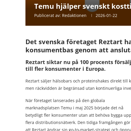
Temu hjälper svenskt kostti
Publicerat av:
Redaktionen
2026-01-22
Det svenska företaget Reztart har
konsumentbas genom att ansluta 
Reztart siktar nu på 100 procents försäl
till fler konsumenter i Europa.
Reztart säljer hälsobars och proteinshakes direkt till
men räckvidden är begränsad utan kontinuerliga inves
När företaget lanserades på den globala
marknadsplatsen Temu i maj 2025 började det nå
betydligt fler konsumenter utan att behöva bygga up
flera distributionsnätverk. Den tidiga framgången gör
att Reztart ändrar sin go-to-market-strategi och öppn