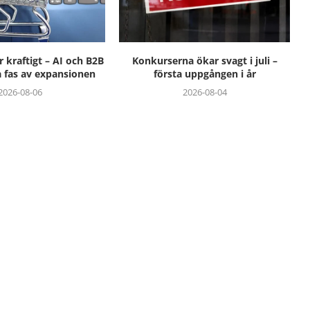
 kraftigt – AI och B2B
Konkurserna ökar svagt i juli –
a fas av expansionen
första uppgången i år
2026-08-06
2026-08-04