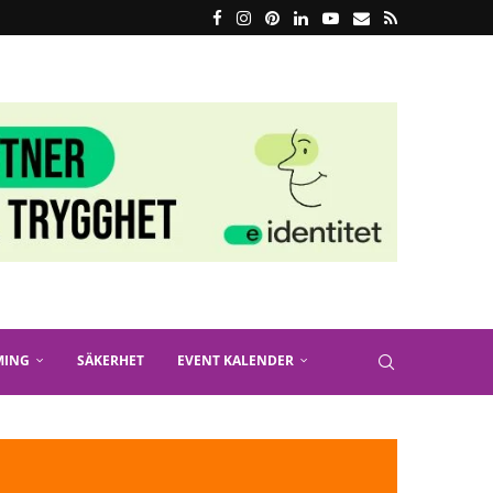
MING
SÄKERHET
EVENT KALENDER