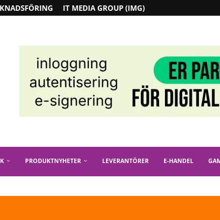
KNADSFÖRING
IT MEDIA GROUP (IMG)
IK
PRODUKTNYHETER
LEVERANTÖRER
E-HANDEL
GA