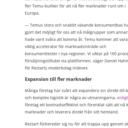
fler Temu-butiker för att nå fler marknader runt om i
Europa.
–– Temus stora och snabbt växande konsumentbas h
gjort det möjligt för oss att nå målgrupper som annar
hade varit svåra att komma åt. Temu kommer att vara
viktig accelerator för marknadsinträde och
konsumenttester i nya regioner. Vi siktar på 100 proc
försäljningstillväxt via plattformen, säger Daniel Hah
för Reztarts moderbolag Indevex.
Expansion till fler marknader
Många företag har svårt att expandera sin direkt-til
och komplex logistik är några av utmaningarna,
enlig
företag ett kostnadseffektivt och förenklat sätt att n
marknader och leverera direkt från sitt hemland.
Reztart förbereder sig nu för att trappa upp genom 