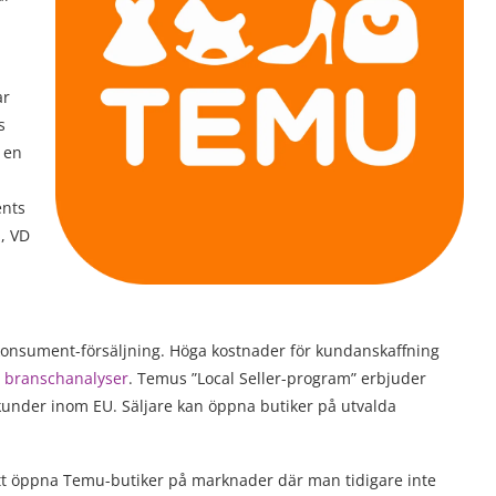
ar
s
 en
ents
n, VD
l-konsument-försäljning. Höga kostnader för kundanskaffning
t branschanalyser
. Temus ”Local Seller-program” erbjuder
å kunder inom EU. Säljare kan öppna butiker på utvalda
att öppna Temu-butiker på marknader där man tidigare inte