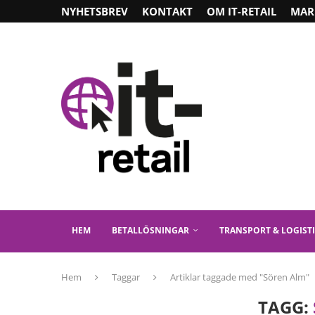
NYHETSBREV
KONTAKT
OM IT-RETAIL
MAR
HEM
BETALLÖSNINGAR
TRANSPORT & LOGIST
Hem
Taggar
Artiklar taggade med "Sören Alm"
TAGG: