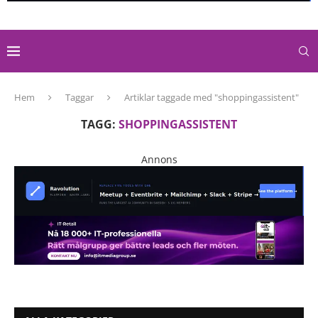
Hem
Taggar
Artiklar taggade med "shoppingassistent"
TAGG:
SHOPPINGASSISTENT
Annons