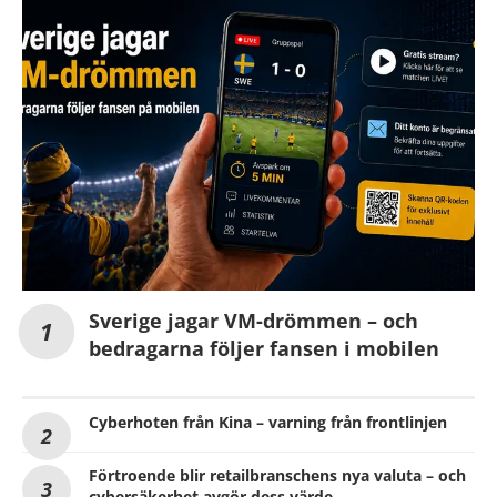
Sverige jagar VM-drömmen – och
bedragarna följer fansen i mobilen
Cyberhoten från Kina – varning från frontlinjen
Förtroende blir retailbranschens nya valuta – och
cybersäkerhet avgör dess värde