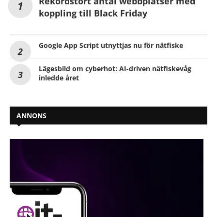
Rekordstort antal webbplatser med
koppling till Black Friday
Google App Script utnyttjas nu för nätfiske
Lägesbild om cyberhot: AI-driven nätfiskevåg
inledde året
ANNONS