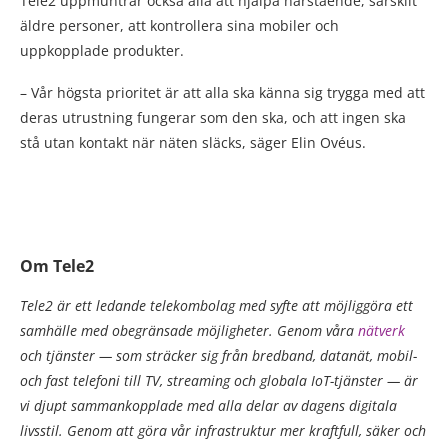
Tele2 uppmuntrar också alla att hjälpa närstående, särskilt
äldre personer, att kontrollera sina mobiler och
uppkopplade produkter.
– Vår högsta prioritet är att alla ska känna sig trygga med att
deras utrustning fungerar som den ska, och att ingen ska
stå utan kontakt när näten släcks, säger Elin Ovéus.
Om Tele2
Tele2 är ett ledande telekombolag med syfte att möjliggöra ett
samhälle med obegränsade möjligheter. Genom våra
nätverk
och tjänster — som sträcker sig från bredband, datanät, mobil-
och fast telefoni till TV, streaming och globala IoT-tjänster — är
vi djupt sammankopplade med alla delar av dagens digitala
livsstil. Genom att göra vår infrastruktur mer kraftfull, säker och